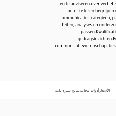
en te adviseren over verbet
beter te leren begrijpen
communicatiestrategieën, pa
feiten, analyses en onder
passen.Kwalificat
gedragsinzichten.Ee
communicatiewetenschap, bestu
الأسعار
أدوات مجانية
نماذج سيرة ذاتية