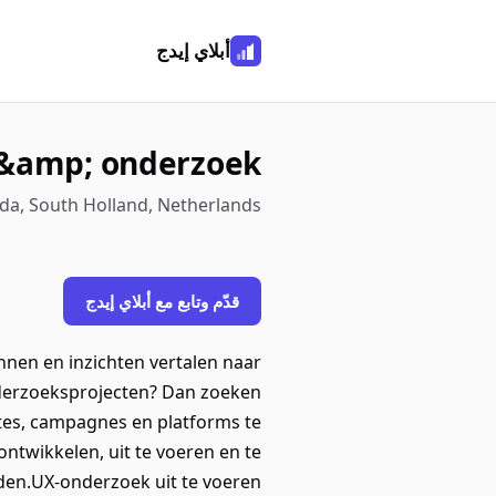
أبلاي إيدج
 &amp; onderzoek
a, South Holland, Netherlands
قدّم وتابع مع أبلاي إيدج
ennen en inzichten vertalen naar
nderzoeksprojecten? Dan zoeken
tes, campagnes en platforms te
ntwikkelen, uit te voeren en te
den.UX-onderzoek uit te voeren