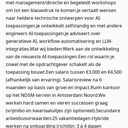
met management/directie en begeleidt workshops
om tot een blauwdruk te komen.Je vertaalt wensen
naar heldere technische ontwerpen voor AI-
toepassingen.Je ontwikkelt zelfstandig en met andere
engineers AI-toepassingen.Je adviseert over
generatieve AI, workflow-automatisering en LLM-
integraties.Wat wij bieden:Werk aan de ontwikkeling
van de nieuwste AI-toepassingen.Een rol waarin je
zowel met de opdrachtgever schakelt als de
toepassing bouwt.Een salaris tussen €3.000 en €4.500
(afhankelijk van ervaring). Salarisreview na 6
maanden op basis van groei en impact.Ruim kantoor
op het NDSM-terrein in Amsterdam Noord.We
werken hard samen en vieren successen graag
(vrijmibo en kwartaaluitjes zijn optioneel).Secundaire
arbeidsvoorwaarden:25 vakantiedagen.Hybride
werken na onboarding (richtlijn: 3 á 4 dagen