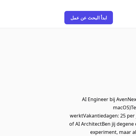
ابدأ البحث عن عمل
AI Engineer bij AvenNe
macOS)Tel
werktVakantiedagen: 25 per 
of AI ArchitectBen jij degene 
experiment, maar al