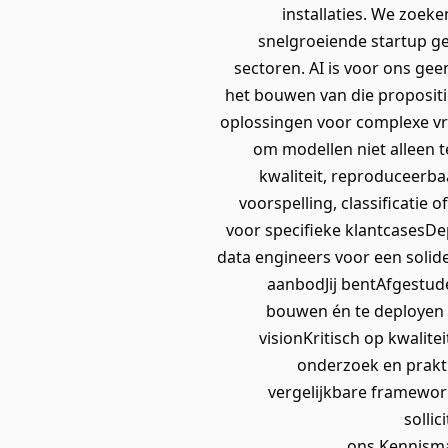
installaties. We zoek
snelgroeiende startup ge
sectoren. AI is voor ons gee
het bouwen van die propositie
oplossingen voor complexe vr
om modellen niet alleen 
kwaliteit, reproduceerb
voorspelling, classificatie
voor specifieke klantcasesD
data engineers voor een solid
aanbodJij bentAfgestude
bouwen én te deployen 
visionKritisch op kwalit
onderzoek en prakt
vergelijkbare framewor
solli
ons.Kennisma