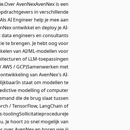
tie.Over AvenNexAvenNex is een
opdrachtgevers in verschillende
 Als AI Engineer help je mee aan
nNex ontwikkel en deploy je AI-
 data engineers en consultants
e te brengen. Je hebt oog voor
kkelen van AI/ML-modellen voor
rchitecturen of LLM-toepassingen
re / AWS / GCP)Samenwerken met
ontwikkeling van AvenNex's AI-
elijkbaarIn staat om modellen te
edictive modelling of computer
Iemand die de brug slaat tussen
rch / TensorFlow, LangChain of
toolingSollicitatieprocedureJe
eu. Je hoort zo snel mogelijk van
 over AvenNex en horen wie jij