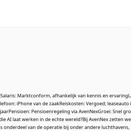
xSalaris: Marktconform, afhankelijk van kennis en ervarin
efoon: iPhone van de zaakReiskosten: Vergoed; leaseauto ind
jaarPensioen: Pensioenregeling via AvenNexGroei: Snel gro
die AI laat werken in de echte wereld?Bij AvenNex zetten we A
s onderdeel van de operatie bij onder andere luchthavens, 