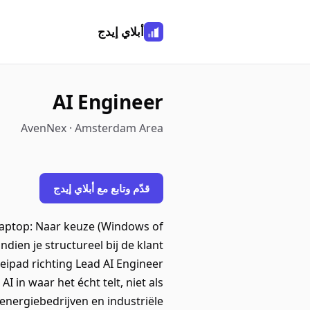
أبلاي إيدج
AI Engineer
AvenNex · Amsterdam Area
قدّم وتابع مع أبلاي إيدج
gLaptop: Naar keuze (Windows of
ien je structureel bij de klant
eipad richting Lead AI Engineer
I in waar het écht telt, niet als
energiebedrijven en industriële