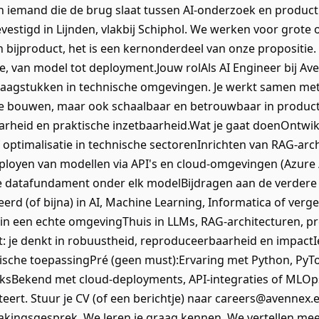
en iemand die de brug slaat tussen AI-onderzoek en produc
vestigd in Lijnden, vlakbij Schiphol. We werken voor grote 
n bijproduct, het is een kernonderdeel van onze propositie.
, van model tot deployment.Jouw rolAls AI Engineer bij Ave
aagstukken in technische omgevingen. Je werkt samen met
te bouwen, maar ook schaalbaar en betrouwbaar in producti
aarheid en praktische inzetbaarheid.Wat je gaat doenOntwi
 of optimalisatie in technische sectorenInrichten van RAG-a
eployen van modellen via API's en cloud-omgevingen (Azu
e datafundament onder elk modelBijdragen aan de verdere 
erd (of bijna) in AI, Machine Learning, Informatica of verg
in een echte omgevingThuis in LLMs, RAG-architecturen, pr
eit: je denkt in robuustheid, reproduceerbaarheid en impact
ische toepassingPré (geen must):Ervaring met Python, PyTo
ksBekend met cloud-deployments, API-integraties of MLOps-
citeert. Stuur je CV (of een berichtje) naar careers@avennex.
kingsgesprek. We leren je graag kennen. We vertellen meer