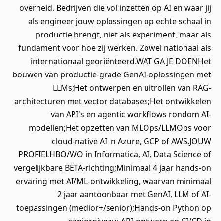
overheid. Bedrijven die vol inzetten op AI en waar jij
als engineer jouw oplossingen op echte schaal in
productie brengt, niet als experiment, maar als
fundament voor hoe zij werken. Zowel nationaal als
internationaal georiënteerd.WAT GA JE DOENHet
bouwen van productie-grade GenAI-oplossingen met
LLMs;Het ontwerpen en uitrollen van RAG-
architecturen met vector databases;Het ontwikkelen
van API's en agentic workflows rondom AI-
modellen;Het opzetten van MLOps/LLMOps voor
cloud-native AI in Azure, GCP of AWS.JOUW
PROFIELHBO/WO in Informatica, AI, Data Science of
vergelijkbare BETA-richting;Minimaal 4 jaar hands-on
ervaring met AI/ML-ontwikkeling, waarvan minimaal
2 jaar aantoonbaar met GenAI, LLM of AI-
toepassingen (medior+/senior);Hands-on Python op