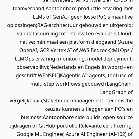
seniorniveau; API-ontwerp en CI/CD in
teamverband;Aantoonbare productie-ervaring met
LLMs of GenAI - geen losse PoC's maar live
oplossingen;RAG-architectuur gebouwd en uitgerold:
van datasourcing tot retrieval en evaluatie;Cloud-
native: minimaal een platform diepgaand (Azure
OpenAI, GCP Vertex AI of AWS Bedrock);MLOps /
LLMOps ervaring (monitoring, model deployment,
observability);Nederlands en Engels in woord - en
geschrift.WENSELIJKAgentic AI: agents, tool use of
multi-step workflows gebouwd (LangChain,
LangGraph of
vergelijkbaar);Stakeholdermanagement - technische
keuzes kunnen uitleggen aan PO's en
business;Aantoonbare side-builds, open-source
bijdragen of GitHub-portfolio;Relevante certificering:
Google ML Engineer, Azure AI Engineer (AI-102) of