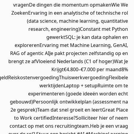
vragenDe dingen die momentum opmaken
ZoekenErvaring in een analytische of technis
(data science, machine learning, quant
research, engineering)Constant met
gewerktSQL: je kan data oph
explorerenErvaring met Machine Learning,
RAG of agentic AIJe pakt projecten zelfstandi
brengt ze afVloeiend Nederlands (C1 of hoger
Krijgt€4.800–€7.000 per 
vakantiegeldReiskostenvergoedingThuiswerkvergoedingFl
werktijdenLaptop + setupRuimt
experimenteren (goede ideeën worde
gebouwd)Persoonlijk ontwikkelplan (assess
2e gesprek)Team dat snel groeit en leertGrea
to Work certifiedInteresse?Solliciteer hier 
contact op met ons recruitingteam.Heb je ee