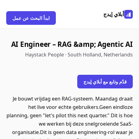
ي إيدج
ابدأ البحث عن عمل
AI Engineer – RAG &amp; Agent
Haystack People · South Holland, Neth
تابع مع أبلاي إيدج
Je bouwt vrijdag een RAG-systeem. Maandag
het live voor echte gebruikers.Geen e
planning, geen "let's pilot this next quarter." Di
we werken bij deze snelgroeiend
organisatie.Dit is geen data engineering-rol 