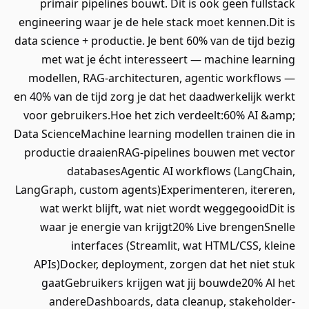
primair pipelines bouwt. Dit is ook geen fu
engineering waar je de hele stack moet kennen
data science + productie. Je bent 60% van de tij
met wat je écht interesseert — machine l
modellen, RAG-architecturen, agentic work
en 40% van de tijd zorg je dat het daadwerkelij
voor gebruikers.Hoe het zich verdeelt:60% A
Data ScienceMachine learning modellen trainen
productie draaienRAG-pipelines bouwen met
databasesAgentic AI workflows (Lan
LangGraph, custom agents)Experimenteren, it
wat werkt blijft, wat niet wordt weggegooi
waar je energie van krijgt20% Live brenge
interfaces (Streamlit, wat HTML/CSS,
APIs)Docker, deployment, zorgen dat het ni
gaatGebruikers krijgen wat jij bouwde20%
andereDashboards, data cleanup, stake