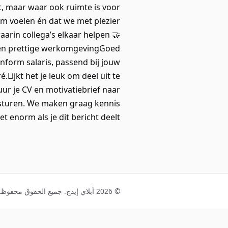
, maar waar ook ruimte is voor
om voelen én dat we met plezier
rin collega’s elkaar helpen 🤝
een prettige werkomgevingGoed
nform salaris, passend bij jouw
ijkt het je leuk om deel uit te
uur je CV en motivatiebrief naar
 sturen. We maken graag kennis
norm als je dit bericht deelt. 💙
© 2026 أبلاي إيدج. جميع الحقوق محفوظة.