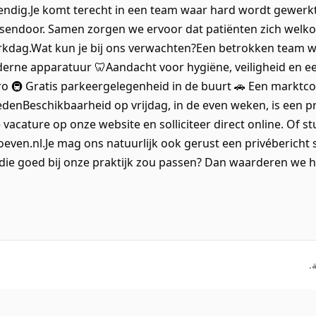
endig.Je komt terecht in een team waar hard wordt gewerkt
ssendoor. Samen zorgen we ervoor dat patiënten zich welk
kdag.Wat kun je bij ons verwachten?Een betrokken team waa
erne apparatuur 🦷Aandacht voor hygiëne, veiligheid en 
o 🚇 Gratis parkeergelegenheid in de buurt 🚗 Een marktco
nBeschikbaarheid op vrijdag, in de even weken, is een pré.L
acature op onze website en solliciteer direct online. Of st
even.nl.Je mag ons natuurlijk ook gerust een privébericht
die goed bij onze praktijk zou passen? Dan waarderen we het e