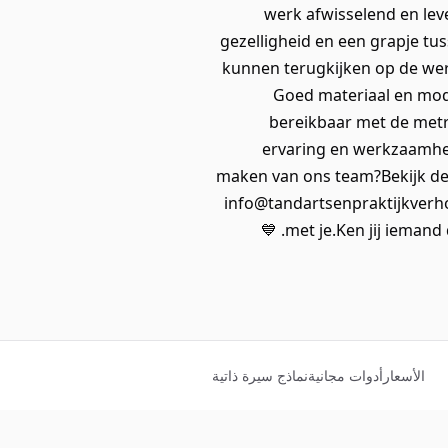
werk afwisselend en lev
gezelligheid en een grapje tu
kunnen terugkijken op de wer
Goed materiaal en mod
bereikbaar met de metr
ervaring en werkzaamhede
maken van ons team?Bekijk de v
info@tandartsenpraktijkverho
met je.Ken jij iemand 
الأسعار
أدوات مجانية
نماذج سيرة ذاتية