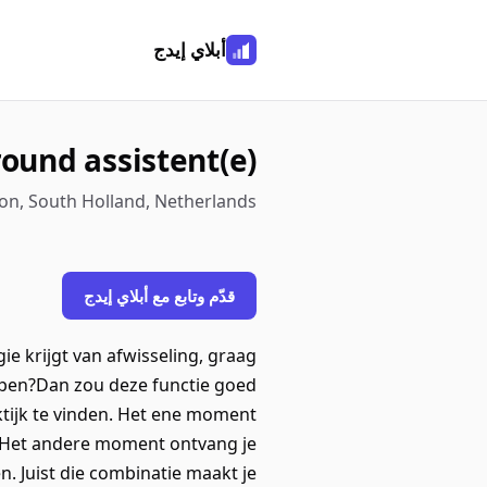
أبلاي إيدج
round assistent(e)
on, South Holland, Netherlands
قدّم وتابع مع أبلاي إيدج
ie krijgt van afwisseling, graag
lopen?Dan zou deze functie goed
aktijk te vinden. Het ene moment
. Het andere moment ontvang je
. Juist die combinatie maakt je