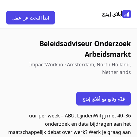
أبلاي إيدج
ابدأ البحث عن عمل
Beleidsadviseur Onderzoek
Arbeidsmarkt
ImpactWork.io · Amsterdam, North Holland,
Netherlands
قدّم وتابع مع أبلاي إيدج
36–40 uur per week – ABU, LijndenWil jij met
onderzoek en data bijdragen aan het
maatschappelijk debat over werk? Werk je graag aan