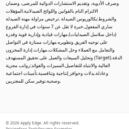
وصرف الأدوية، وتقديم الاستشارات الدوائية للمرضى، وضمان
الالتزام التام بالقوانين واللوائح الصيدلانية.المؤهلات
والشروط:بكالوريوس الصيدلة .ترخيص مزاولة مهنة الصيدلة
ساري المفعول.خبرة لا تقل عن 7 سنوات في إدارة الفروع
(داخل سلاسل الصيدليات).مهارات قيادية وإدارية قوية وقدرة
على توجيه الفريق وتطويره.مهارات ممتازة في التواصل
والتعامل مع العملاء وحل المشكلات.مهارات إدارة المخزون
وتحليل المبيعات والعمل على تحقيق المستهدف (Target).الدقة
العالية والانتباه للتفاصيل.المميزات والفوائد:رواتب مجزية
وعادلة.بدلات وحوافز إنتاجية وتنافسية.تأمينات اجتماعية
وصحية.توفير سكن للمغتربين.
© 2026 Apply Edge. All rights reserved.
Pricing
Free Tools
Resume Examples