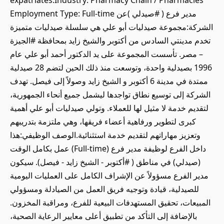
expatriates.Industry: Pharmacy Chain / Pharmacies
Employment Type: Full-time مدير فرع ( #صيدلي )عن
الشركة:مجموعة صيدليات أبو علي هي سلسلة صيدليات متميزة
تخدم مدينتي السادس من أكتوبر والشيخ زايد بمحافظة #الجيزة
– مصر. تأسست المجموعة على يد الدكتور أحمد أبو علي عام
1996 بصيدلية واحدة، وتوسعت منذ ذلك الحين لتضم 28 صيدلية
ممتدة في مدينة 6 أكتوبر و الشيخ زايد وصولاً إلى فيصل. تهدف
الشركة إلى توسيع نطاق تواجدها ليشمل جميع أنحاء الجمهورية،
لتقديم خدمة لا مثيل لها للعملاء. وتولي صيدليات أبو علي أهمية
كبرى لتطوير ورفاهية أعضاء فريقها، وهي ملتزمة بتدريبهم
وتعزيز مهاراتهم لتقديم خدمة استثنائية.الوصف الوظيفي:هذا
عمل بكامل الوقت (Full-time) داخل الفرع لوظيفة مدير فرع
(صيدلي) في مناطق ( #أكتوبر - الشيخ زايد - فيصل). سيكون
مدير الفرع مسؤولاً عن الإشراف الكامل على العمليات اليومية
للصيدلية، قيادة وتوجيه فريق العمل من الصيادلة ومسؤولي
المبيعات، تحقيق المستهدفات البيعية للفرع، ومراقبة المخزون.
بالإضافة إلى التأكد من تطبيق أعلى معايير الرعاية الصحية،