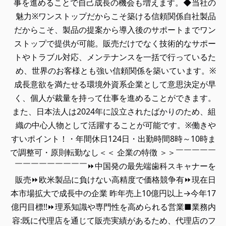
事を進めることで自己成長の機会も増えます。◆当社の
魅力※ワンストップだからこそ築ける信頼関係自社製品
だからこそ、製品の提案から導入後のサポートまでワン
ストップで提供が可能。販売だけでなく技術的なサポー
トやトラブル対応、メンテナンスを一括で行っているた
め、世界のお客様とも強い信頼関係を築いています。※
成長意欲を満たせる環境外資系企業として意思決定が早
く、個人が裁量を持って仕事を進めることができます。
また、日本法人は2024年に設立されたばかりのため、組
織の中心人物として活躍することが可能です。※働きや
すいポイント！・年間休日124日・出勤時間8時～10時ま
で調整可・原則転勤なし＜＜ 企業の特徴 ＞＞￣￣￣￣￣
￣￣￣￣￣￣￣￣￣⏩中国発の最先端歯科スキャナーを
販売⏩欧米製品に負けない高精度で価格競争有⏩現在日
本市場拡大で成長中の企業 昨年売上10億円以上→今年17
億円目標!!⏩理系知識や専門性を高められる営業■業務内
容:既に代理店を通じて販売実績があるため、代理店のフ