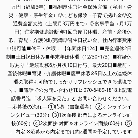
万円（経験3年）■福利厚生◎社会保険完備（雇用・労
災・健康・厚生年金）◎こども保険・子育て拠出金◎交
通費全額支給（上限月3万円まで）◎食事手当（月1万
円）◎定期健康診断 年1回◎慶弔休暇、産前・産後休
暇、育児・介護休暇完備◎誕生日祝い金、社内行事費用
申請可能■休日・休暇： 【年間休日124】■完全週休2日
制■土日祝日休み■年末年始休暇（12/30~1/3）■有給休
暇あり┗継続勤務6か月後10日付与、最大20日■産前・
産後休暇■育児・介護休暇■慶弔休暇※5日以上の連続休
暇の取得も可能でしっかりリフレッシュできる環境で
す。■電話でのお問い合わせTEL: 070-6489-1818上記電
話番号迄 「求人票を見た」と お問い合わせください。
―応募後の流れ― ①応募（書類選考） ②オンラインイ
ンタビュー(30分）③1次面接 部門によるオンライン面
接(60分）④2次面接 対面＆オンライン面接(60分）⑤
内定 ※応募から内定までは約2週間を予定しています。