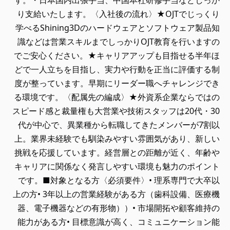
す。・日本国内出張手当、中国本社研修手当などしっか
り支給いたします。〈入社後の流れ〉★OJTでじっくり
学べるShining3Dのハードウェアとソフトウェア製品知
識などは営業スキルまでしっかりOJT教育を行いますの
でご安心ください。★キャリアアップも目指せる半年ほ
どで一人立ちを目指し、実力や行動を正当に評価する制
度が整っています。早期にリーダー職へチャレンジでき
る環境です。〈配属先の編成〉★外資系企業ならではの
スピード感と裁量権も大営業や技術スタッフは20代・30
代が中心で、異業種から転職してきたメンバーが7割以
上。業界未経験でも馴染みやすい雰囲気があり、新しい
挑戦を応援しています。経営層との距離が近く、年齢や
キャリアに関係なく発言しやすい環境も魅力のポイント
です。■対象となる方〈必須要件〉• 理系専門で大卒以
上の方• 3年以上の営業経験がある方（歯科設備、医療機
器、電子機器などの有形物））• 市場開拓や顧客維持の
能力がある方• 目標意識が高く、コミュニケーション能