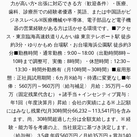
力が高い方• 出張に対応できる方〈歓迎条件〉・医療、
歯科、診療所での経験者優遇・英語、または中国語がビ
ジネスレベル※医療機械や半導体、電子部品など電子機
器の営業経験がある方は活かせる環境です。■アクセ
ス・東京臨海高速鉄道りんかい線 東京テレポート駅 徒歩
約3分・ゆりかもめ 台場駅・お台場海浜公園駅 徒歩約3
分■勤務時間・通常勤務：9:00～18:00（出勤時間8時～
10時まで調整可、実働：8時間）・休憩時間：12:30～
13:30・時間外勤務有（月10時間～30時間）■雇用形
態：正社員試用期間：6カ月※給与・待遇に変更なし■年
俸： 560万円～960万円〈給与補足〉 月給：35万円～60
万（固定残業代含む）＋諸手当＋インセンティブ賞与：
年1回（年度決算月）昇給：会社の実績による※ 上記額
にはみなし残業代(月30時間分66,232～113,541円)を含み
ます。尚、30時間超過した分は全額支給します。※ 経
験・能力等を考慮の上、当社規定に基づき決定します。
〈給与例〉 ３5歳 年収560万円／月給35万円＋賞与140