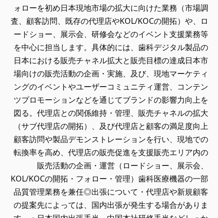
ォローを初め日本現地市場の拡大に向けた業務（市場調
査、顧客訪問、既存の代理店やKOL/KOCの開拓）や、ロ
ードショー、展示会、研修会などのイベント支援業務等
を中心に担当します。具体的には、歯科デジタル製品の
日本における販売チャネル拡大と販売目標の達成日本市
場向けの販売活動の企画・実施、及び、現地マーケティ
ングのイベントやユーザーコミュニティ運営、コンテン
ツプロモーションなどを通じてブランドの影響力向上を
図る。代理店との関係維持・管理、販売チャネルの拡大
（サブ代理店の開拓）、及び代理店と顧客の満足度向上
顧客訪問や製品デモンストレーションを行い、現地での
転換率を高め、代理店の販売促進を支援販売エリア内の
販売活動の企画・運営（ロードショー、展示会、
KOL/KOCの開拓・フォロー・管理）歯科医療機器の一部
品質管理業務を兼任◎出張について・代理店や新規顧客
の提案先によっては、国内出張が発生する場合がありま