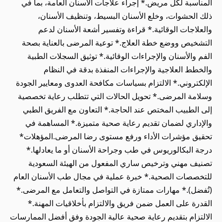
المناسبة لكل مريض.* إجراء علاجات الأسنان العامة، بما في
ذلك الحشوات، وخلع الأسنان البسيط، وتنظيف الأسنان،
والعلاجات الوقائية.* قراءة وتفسير أشعة الأسنان لدعم
التشخيص ووضع خطة العلاج.* توعية المرضى بالعناية بصحة
الفم والأسنان والإجراءات الوقائية.* توثيق السجلات الطبية
والخطط العلاجية والإجراءات المنفذة بدقة في النظام
الإلكتروني.* الالتزام بسياسات مكافحة العدوى ومعايير الجودة
وسلامة المرضى.* تحويل الحالات التي تتطلب رعاية تخصصية
إلى الطبيب المختص عند الحاجة.* التعاون مع الفريق الطبي
والإداري لضمان تقديم رعاية صحية متميزة.* المساهمة في
تحقيق مؤشرات الأداء ورفع مستوى رضا المرضى.المؤهلات*
درجة البكالوريوس في طب وجراحة الأسنان أو ما يعادلها.*
تصنيف مهني وترخيص ساري المفعول من الهيئة السعودية
للتخصصات الصحية.* خبرة عملية في مجال طب الأسنان العام
(تُفضل).* مهارات ممتازة في التواصل والتعامل مع المرضى.*
القدرة على العمل ضمن فريق والالتزام بأخلاقيات المهنة.*
الالتزام بتقديم رعاية صحية عالية الجودة وفق أفضل الممارسات