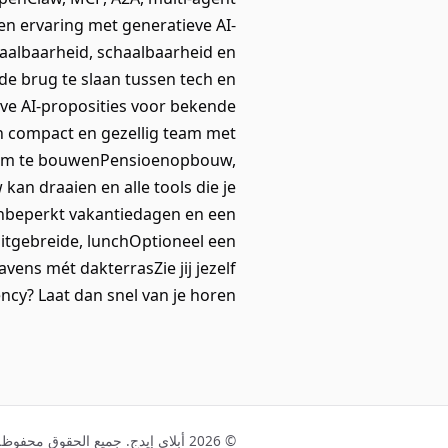
en ervaring met generatieve AI-
haalbaarheid, schaalbaarheid en
de brug te slaan tussen tech en
ve AI-proposities voor bekende
n compact en gezellig team met
eam te bouwenPensioenopbouw,
an draaien en alle tools die je
nbeperkt vakantiedagen en een
itgebreide, lunchOptioneel een
vens mét dakterrasZie jij jezelf
cy? Laat dan snel van je horen!
© 2026 أبلاي إيدج. جميع الحقوق محفوظة.