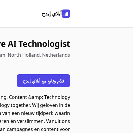
أبلاي إيدج
ve AI Technologist
am, North Holland, Netherlands
قدّم وتابع مع أبلاي إيدج
ising, Content &amp; Technology
ogy together. Wij geloven in de
n van een nieuw tijdperk waarin
eren én verslimmen. Vanuit ons
aan campagnes en content voor