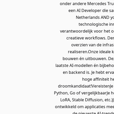
onder andere Mercedes Truc
een AI Developer die sa
Netherlands AND you
technologische inn
verantwoordelijk voor het 
creatieve workflows. De
overzien van de infra
realiseren.Onze ideale 
bouwen én uitbouwen. Deze
laatste AI-modellen én bijbeh
en backend is. Je hebt erv
hoge affiniteit 
droomkandidaat!VereistenJe h
Python, Go of vergelijkbaarJe 
LoRA, Stable Diffusion, etc.
ontwikkeld om applicaties mee
de nieuwste AI-trends