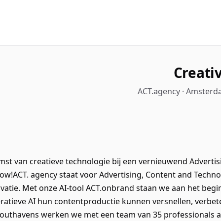
Creati
ACT.agency · Amsterd
omst van creatieve technologie bij een vernieuwend Advert
w!ACT. agency staat voor Advertising, Content and Technol
novatie. Met onze AI-tool ACT.onbrand staan we aan het begi
atieve AI hun contentproductie kunnen versnellen, verbet
outhavens werken we met een team van 35 professionals 