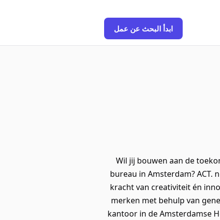
ابدأ البحث عن عمل
Wil jij bouwen aan de toek
bureau in Amsterdam? ACT. no
kracht van creativiteit én in
merken met behulp van gener
kantoor in de Amsterdamse H