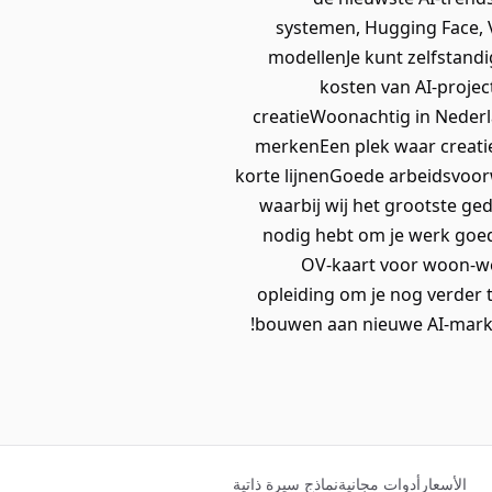
systemen, Hugging Face, V
modellenJe kunt zelfstandi
kosten van AI-projec
creatieWoonachtig in Nederl
merkenEen plek waar creati
korte lijnenGoede arbeidsvo
waarbij wij het grootste ge
nodig hebt om je werk goe
OV-kaart voor woon-wer
opleiding om je nog verder t
bouwen aan nieuwe AI-market
الأسعار
أدوات مجانية
نماذج سيرة ذاتية