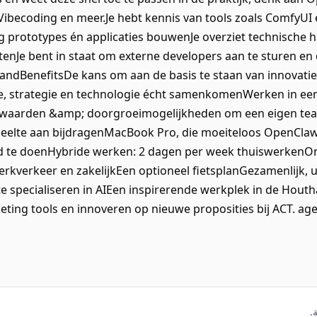
ibecoding en meer.Je hebt kennis van tools zoals ComfyUI 
g prototypes én applicaties bouwenJe overziet technische 
tenJe bent in staat om externe developers aan te sturen en 
andBenefitsDe kans om aan de basis te staan van innovatie
e, strategie en technologie écht samenkomenWerken in ee
orwaarden &amp; doorgroeimogelijkheden om een eigen t
deelte aan bijdragenMacBook Pro, die moeiteloos OpenClaw k
d te doenHybride werken: 2 dagen per week thuiswerkenO
kverkeer en zakelijkEen optioneel fietsplanGezamenlijk, u
e specialiseren in AIEen inspirerende werkplek in de Houtha
ing tools en innoveren op nieuwe proposities bij ACT. agen