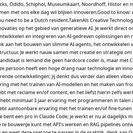
ks, Odido, Schiphol, Museumkaart, Noordhoff, Histor en me
men met ons elke dag wil blijven innoveren.Good to know: w
 need to be a Dutch resident.TakenAls Creative Technologi
ovaties op het gebied van generatieve AI. Je werkt direct o
ontwikkelen en integreren van AI-gedreven oplossingen én 
nk aan het bouwen van slimme AI-agents, het ontwikkelen v
structuur. Je werkt nauw samen met creatie en strategie om 
kandidaat is iemand die geen hardcore coder is, maar met C
 persoon heeft een hoge drang naar technologie en innovat
orende ontwikkelingen; jij denkt dus verder dan alleen vib
aring met het trainen van AI-modellen en het maken van fro
hebt met reclame en/of content, en het liefst hierin zelfs we
ebt minimaal 3 jaar ervaring met programmeren in talen zo
hebt aantoonbare ervaring met het trainen en/of fine-tunen
)Je bent een pro in Claude Code; je werkt er nu al dagelijks
 te bouwenJe kunt met API's werken en RAG pipelines ontw
 en weet deze snel toe te passen in de praktijk, denk aan 