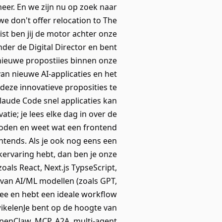
er. En we zijn nu op zoek naar
e don't offer relocation to The
st ben jij de motor achter onze
nder de Digital Director en bent
nieuwe propostiies binnen onze
an nieuwe AI-applicaties en het
deze innovatieve proposities te
laude Code snel applicaties kan
ie; je lees elke dag in over de
ecoden en weet wat een frontend
ntends. Als je ook nog eens een
rkervaring hebt, dan ben je onze
als React, Next.js TypseScript,
 van AI/ML modellen (zoals GPT,
 mee en hebt een ideale workflow
ikelenJe bent op de hoogte van
OpenClaw, MCP, A2A, multi-agent