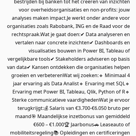
bestrijden bij banken tot het creëren van inzichten
voor overheidsorganisaties en non-profits: jouw
analyses maken impact.Je werkt onder andere voor
organisaties zoals Rabobank, ING en de Raad voor de
rechtspraak.Wat je gaat doen:✔ Data analyseren en
vertalen naar concrete inzichten✔ Dashboards en
visualisaties bouwen in Power BI, Tableau of
vergelijkbare tools✔ Stakeholders adviseren op basis
van data✔ Kansen ontdekken die organisaties helpen
groeien en verbeterenWat wij zoeken:🔹 Minimaal 4
jaar ervaring als Data Analist🔹 Ervaring met SQL🔹
Ervaring met Power BI, Tableau, Qlik, Python of R🔹
Sterke communicatieve vaardighedenWat je ervoor
terugkrijgt:💰 Salaris van €3.700-€6.050 bruto per
maand🎯 Maandelijkse inzetbonus van gemiddeld
€600 – €1.000🏆 Jaarbonus🚗 Leaseauto of
mobiliteitsregeling📚 Opleidingen en certificeringen