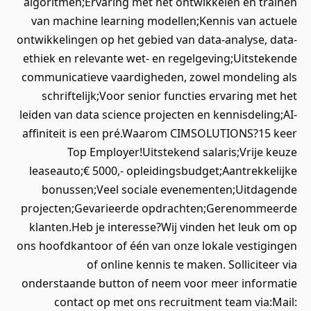
algoritmen;Ervaring met het ontwikkelen en trainen
van machine learning modellen;Kennis van actuele
ontwikkelingen op het gebied van data-analyse, data-
ethiek en relevante wet- en regelgeving;Uitstekende
communicatieve vaardigheden, zowel mondeling als
schriftelijk;Voor senior functies ervaring met het
leiden van data science projecten en kennisdeling;AI-
affiniteit is een pré.Waarom CIMSOLUTIONS?15 keer
Top Employer!Uitstekend salaris;Vrije keuze
leaseauto;€ 5000,- opleidingsbudget;Aantrekkelijke
bonussen;Veel sociale evenementen;Uitdagende
projecten;Gevarieerde opdrachten;Gerenommeerde
klanten.Heb je interesse?Wij vinden het leuk om op
ons hoofdkantoor of één van onze lokale vestigingen
of online kennis te maken. Solliciteer via
onderstaande button of neem voor meer informatie
contact op met ons recruitment team via:Mail: