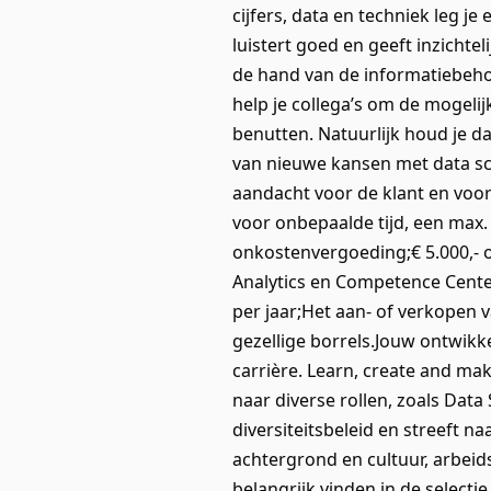
cijfers, data en techniek leg je
luistert goed en geeft inzicht
de hand van de informatiebeho
help je collega’s om de mogeli
benutten. Natuurlijk houd je da
van nieuwe kansen met data scie
aandacht voor de klant en voo
voor onbepaalde tijd, een max.
onkostenvergoeding;€ 5.000,- 
Analytics en Competence Center
per jaar;Het aan- of verkopen 
gezellige borrels.Jouw ontwikk
carrière. Learn, create and mak
naar diverse rollen, zoals Dat
diversiteitsbeleid en streeft na
achtergrond en cultuur, arbeid
belangrijk vinden in de select