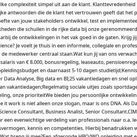
 elke complexiteit simpel uit aan de klant. Klanttevredenheid i
elijke antwoorden die de klant het vertrouwen geeft dat he
efte van jouw stakeholders ontwikkel, test en implementee
jkheden die schuilen in de rijke data bij onze gerenommeerd
arbij de ontwikkelingen in het vak goed in de gaten. Krijg j
nce? Je voelt je thuis in een informele, collegiale en profe
r de medewerker centraal staan.Wat kun jij van ons verwa
 salaris van € 8.000, bonusregeling, leaseauto, pensioenreg
opleidingsbudget en daarnaast 5-10 dagen studietijd;Kenni
 Data Analyse, Big data en BI;25 vakantiedagen en snel op
van vakantiedagen;Regelmatig sociale uitjes zoals sportda
eling, onze prioriteitWe bieden jou persoonlijke ontwikkeli
e it work is niet alleen onze slogan, maar is ons DNA. Als D
a Science Consultant, Business Analist, Senior Consultant.C
ar een evenwichtige verdeling van professionals naar o.a. lee
svermogen, kennis en competenties. Hierbij benadrukken wij
ie.Wat breng jij mee?Een afgeronde HBO/WO opleiding met ee