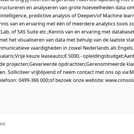
ructureren en analyseren van grote hoeveelheden data om d
 intelligence, predictive analysis of Deepen/of Machine learn
ennis van en ervaring met één of meerdere analytics tools zo
tLab, of SAS Suite etc.;Kennis van en ervaring met databa
et het visualiseren van data met behulp van de laatste stat
mmunicatieve vaardigheden in zowel Nederlands als Eng
alaris;Vrije keuze leaseauto;€ 5000,- opleidingsbudget;Aan
de projecten;Gevarieerde opdrachten;Gerenommeerde klan
n. Solliciteer vrijblijvend of neem contact met ons op via:Ma
elefoon: 0499-366 000;of bezoek onze website: www.cimsolu
ved.