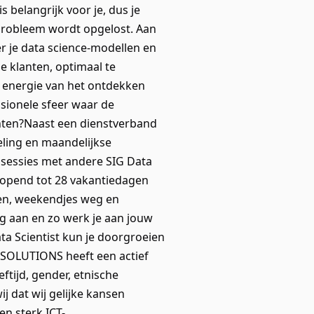
s belangrijk voor je, dus je
t probleem wordt opgelost. Aan
r je data science-modellen en
e klanten, optimaal te
ij energie van het ontdekken
ssionele sfeer waar de
chten?Naast een dienstverband
eling en maandelijkse
ssessies met andere SIG Data
lopend tot 28 vakantiedagen
gen, weekendjes weg en
ng aan en zo werk je aan jouw
ata Scientist kun je doorgroeien
IMSOLUTIONS heeft een actief
ftijd, gender, etnische
 dat wij gelijke kansen
n sterk ICT-