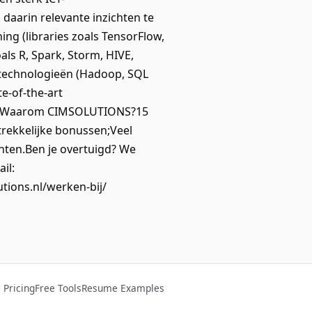
aarin relevante inzichten te
ing (libraries zoals TensorFlow,
als R, Spark, Storm, HIVE,
setechnologieën (Hadoop, SQL
e-of-the-art
els.Waarom CIMSOLUTIONS?15
trekkelijke bonussen;Veel
ten.Ben je overtuigd? We
il:
tions.nl/werken-bij/
Pricing
Free Tools
Resume Examples