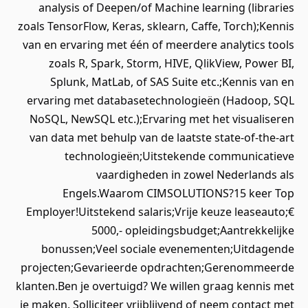
analysis of Deepen/of Machine learning (libraries
zoals TensorFlow, Keras, sklearn, Caffe, Torch);Kennis
van en ervaring met één of meerdere analytics tools
zoals R, Spark, Storm, HIVE, QlikView, Power BI,
Splunk, MatLab, of SAS Suite etc.;Kennis van en
ervaring met databasetechnologieën (Hadoop, SQL
NoSQL, NewSQL etc.);Ervaring met het visualiseren
van data met behulp van de laatste state-of-the-art
technologieën;Uitstekende communicatieve
vaardigheden in zowel Nederlands als
Engels.Waarom CIMSOLUTIONS?15 keer Top
Employer!Uitstekend salaris;Vrije keuze leaseauto;€
5000,- opleidingsbudget;Aantrekkelijke
bonussen;Veel sociale evenementen;Uitdagende
projecten;Gevarieerde opdrachten;Gerenommeerde
klanten.Ben je overtuigd? We willen graag kennis met
je maken. Solliciteer vrijblijvend of neem contact met