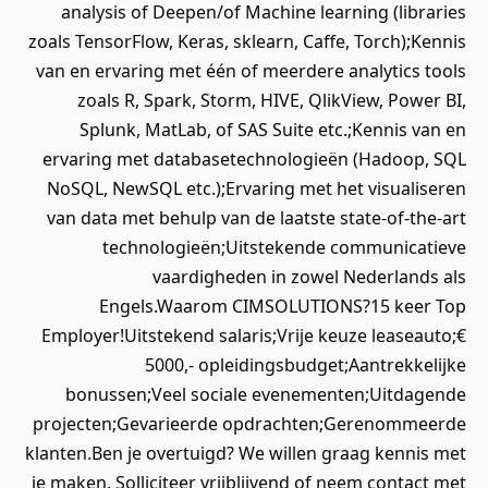
analysis of Deepen/of Machine learning (libraries
zoals TensorFlow, Keras, sklearn, Caffe, Torch);Kennis
van en ervaring met één of meerdere analytics tools
zoals R, Spark, Storm, HIVE, QlikView, Power BI,
Splunk, MatLab, of SAS Suite etc.;Kennis van en
ervaring met databasetechnologieën (Hadoop, SQL
NoSQL, NewSQL etc.);Ervaring met het visualiseren
van data met behulp van de laatste state-of-the-art
technologieën;Uitstekende communicatieve
vaardigheden in zowel Nederlands als
Engels.Waarom CIMSOLUTIONS?15 keer Top
Employer!Uitstekend salaris;Vrije keuze leaseauto;€
5000,- opleidingsbudget;Aantrekkelijke
bonussen;Veel sociale evenementen;Uitdagende
projecten;Gevarieerde opdrachten;Gerenommeerde
klanten.Ben je overtuigd? We willen graag kennis met
je maken. Solliciteer vrijblijvend of neem contact met