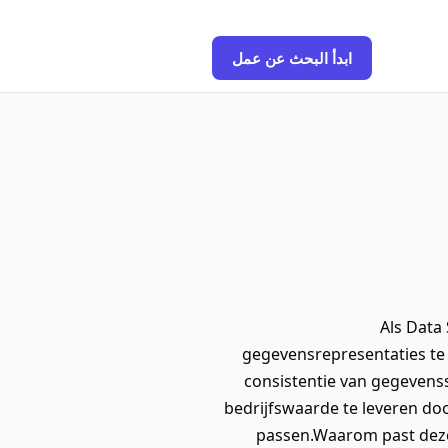
ابدأ البحث عن عمل
Als Data 
gegevensrepresentaties te
consistentie van gegevenss
bedrijfswaarde te leveren doo
passen.Waarom past deze va