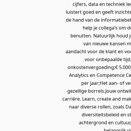
cijfers, data en techniek l
luistert goed en geeft inzich
de hand van de informatiebeh
help je collega’s om 
benutten. Natuurlijk houd j
van nieuwe kansen met
aandacht voor de klant en vo
voor onbepaalde tijd
onkostenvergoeding;€ 5.000,
Analytics en Competence Ce
per jaar;Het aan- of 
gezellige borrels.Jouw ontwi
carrière. Learn, create and mak
naar diverse rollen, zoals 
diversiteitsbeleid en 
achtergrond en cultuur
belangrijk 