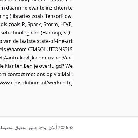
 daarin relevante inzichten te
ing (libraries zoals TensorFlow,
ols zoals R, Spark, Storm, HIVE,
abasetechnologieën (Hadoop, SQL
van de laatste state-of-the-art
Engels.Waarom CIMSOLUTIONS?15
et;Aantrekkelijke bonussen;Veel
 klanten.Ben je overtuigd? We
eem contact met ons op via:Mail:
www.cimsolutions.nl/werken-bij/
© 2026 أبلاي إيدج. جميع الحقوق محفوظة.