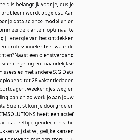
eid is belangrijk voor je, dus je
et probleem wordt opgelost. Aan
er je data science-modellen en
enommeerde klanten, optimaal te
jg jij energie van het ontdekken
e en professionele sfeer waar de
achten?Naast een dienstverband
ensioenregeling en maandelijkse
nissessies met andere SIG Data
l oplopend tot 28 vakantiedagen
s sportdagen, weekendjes weg en
ling aan en zo werk je aan jouw
ata Scientist kun je doorgroeien
t.CIMSOLUTIONS heeft een actief
r o.a. leeftijd, gender, etnische
kken wij dat wij gelijke kansen
WO opleiding met een sterk ICT-