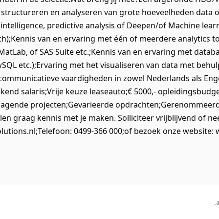
structureren en analyseren van grote hoeveelheden data om
 intelligence, predictive analysis of Deepen/of Machine learn
rch);Kennis van en ervaring met één of meerdere analytics to
 MatLab, of SAS Suite etc.;Kennis van en ervaring met dat
QL etc.);Ervaring met het visualiseren van data met behulp 
 communicatieve vaardigheden in zowel Nederlands als 
kend salaris;Vrije keuze leaseauto;€ 5000,- opleidingsbudg
dagende projecten;Gevarieerde opdrachten;Gerenommeerde
llen graag kennis met je maken. Solliciteer vrijblijvend of n
utions.nl;Telefoon: 0499-366 000;of bezoek onze website: 