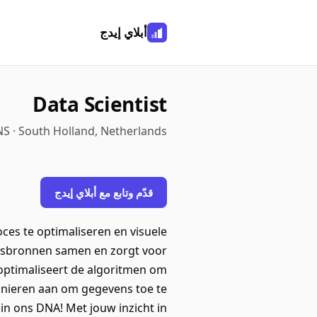
أبلاي إيدج
Data Scientist
 · South Holland, Netherlands
قدّم وتابع مع أبلاي إيدج
oces te optimaliseren en visuele
ensbronnen samen en zorgt voor
 optimaliseert de algoritmen om
manieren aan om gegevens toe te
t in ons DNA! Met jouw inzicht in