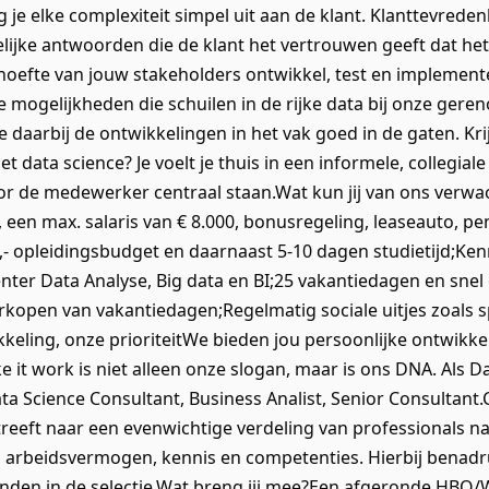
eg je elke complexiteit simpel uit aan de klant. Klanttevredenh
telijke antwoorden die de klant het vertrouwen geeft dat h
oefte van jouw stakeholders ontwikkel, test en implemente
de mogelijkheden die schuilen in de rijke data bij onze ger
e daarbij de ontwikkelingen in het vak goed in de gaten. Kri
 data science? Je voelt je thuis in een informele, collegial
or de medewerker centraal staan.Wat kun jij van ons verw
, een max. salaris van € 8.000, bonusregeling, leaseauto, p
- opleidingsbudget en daarnaast 5-10 dagen studietijd;Ken
nter Data Analyse, Big data en BI;25 vakantiedagen en sne
verkopen van vakantiedagen;Regelmatig sociale uitjes zoal
kkeling, onze prioriteitWe bieden jou persoonlijke ontwikke
e it work is niet alleen onze slogan, maar is ons DNA. Als D
Data Science Consultant, Business Analist, Senior Consultan
streeft naar een evenwichtige verdeling van professionals naa
, arbeidsvermogen, kennis en competenties. Hierbij benadru
vinden in de selectie.Wat breng jij mee?Een afgeronde HBO/