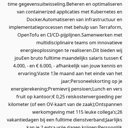
time gegevensuitwisseling.Beheren en optimaliseren
van containerized applicaties met Kubernetes en
Docker.Automatiseren van infrastructuur en
implementatieprocessen met behulp van Terraform,
OpenTofu en CI/CD-pijplijnen.Samenwerken met
multidisciplinaire teams om innovatieve
energieoplossingen te realiseren.Dit bieden wij
jouEen bruto fulltime maandelijks salaris tussen €
4.000, - en € 6.000, - afhankelijk van jouw kennis en
ervaring;Vaste 13e maand aan het einde van het
jaar;Personeelskorting op je
energierekening;Premievrij pensioen;Lunch en vers
fruit op kantoor;€ 0,25 reiskostenvergoeding per
kilometer (of een OV-kaart van de zaak);Ontspannen
werkomgeving met 115 leuke collega’s;26
vakantiedagen bij een fulltime dienstverband;Jaarlijks
kan je 2 extra vrije dagen krijgen;Persoonlijk