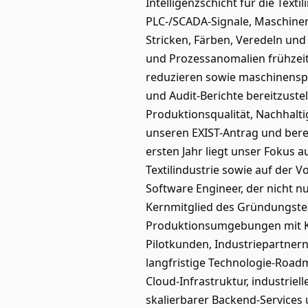
Intelligenzschicht für die Text
PLC-/SCADA-Signale, Maschine
Stricken, Färben, Veredeln und Q
und Prozessanomalien frühzeit
reduzieren sowie maschinenspe
und Audit-Berichte bereitzust
Produktionsqualität, Nachhaltigk
unseren EXIST-Antrag und bere
ersten Jahr liegt unser Fokus
Textilindustrie sowie auf der 
Software Engineer, der nicht 
Kernmitglied des Gründungstea
Produktionsumgebungen mit KI-
Pilotkunden, Industriepartner
langfristige Technologie-Roadm
Cloud-Infrastruktur, industri
skalierbarer Backend-Services