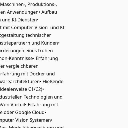
 Maschinen-, Produktions-,
rnen Anwendungen• Aufbau
 und KI-Diensten•
mit Computer-Vision- und KI-
tgestaltung technischer
ustriepartnern und Kunden•
orderungen eines frühen
thon-Kenntnisse• Erfahrung
er vergleichbaren
Erfahrung mit Docker und
warearchitekturen• Fließende
(idealerweise C1/C2)•
dustriellen Technologien und
Von Vorteil• Erfahrung mit
re oder Google Cloud•
mputer Vision Systemen•
LOps, Modellüberwachung und