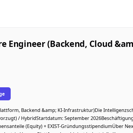
e Engineer (Backend, Cloud &am
ge
ttform, Backend &amp; KI-Infrastruktur)Die Intelligenzschi
evorzugt) / HybridStartdatum: September 2026Beschäftigu
nsanteile (Equity) + EXIST-GründungsstipendiumÜber NexT