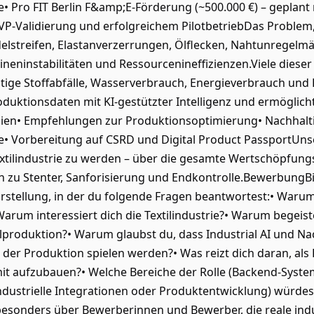
• Pro FIT Berlin F&amp;E-Förderung (~500.000 €) – geplant
-Validierung und erfolgreichem PilotbetriebDas Problem, d
elstreifen, Elastanverzerrungen, Ölflecken, Nahtunregelmä
neninstabilitäten und Ressourcenineffizienzen.Viele diese
ige Stoffabfälle, Wasserverbrauch, Energieverbrauch und 
uktionsdaten mit KI-gestützter Intelligenz und ermöglich
en• Empfehlungen zur Produktionsoptimierung• Nachhaltig
• Vorbereitung auf CSRD und Digital Product PassportUnsere
Textilindustrie zu werden – über die gesamte Wertschöpfungs
in zu Stenter, Sanforisierung und Endkontrolle.BewerbungB
stellung, in der du folgende Fragen beantwortest:• Warum
rum interessiert dich die Textilindustrie?• Warum begeiste
produktion?• Warum glaubst du, dass Industrial AI und Nac
n der Produktion spielen werden?• Was reizt dich daran, al
 aufzubauen?• Welche Bereiche der Rolle (Backend-Systeme
 industrielle Integrationen oder Produktentwicklung) würd
esonders über Bewerberinnen und Bewerber, die reale ind