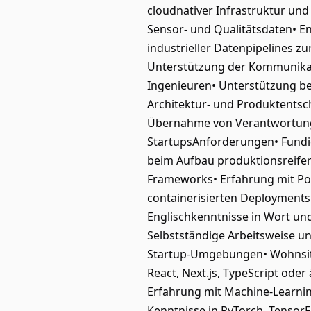
cloudnativer Infrastruktur un
Sensor- und Qualitätsdaten• 
industrieller Datenpipelines 
Unterstützung der Kommunikat
Ingenieuren• Unterstützung be
Architektur- und Produktentsc
Übernahme von Verantwortung 
StartupsAnforderungen• Fundie
beim Aufbau produktionsreifer
Frameworks• Erfahrung mit Po
containerisierten Deployments
Englischkenntnisse in Wort und
Selbstständige Arbeitsweise u
Startup-Umgebungen• Wohnsitz
React, Next.js, TypeScript ode
Erfahrung mit Machine-Learni
Kenntnisse in PyTorch, Tenso