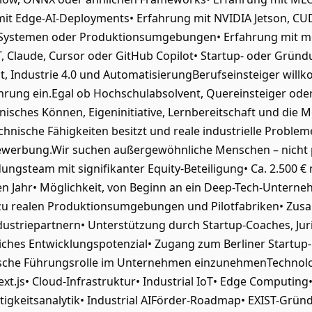
 mit Edge-AI-Deployments• Erfahrung mit NVIDIA Jetson, C
DA-Systemen oder Produktionsumgebungen• Erfahrung mit m
, Claude, Cursor oder GitHub Copilot• Startup- oder Grün
it, Industrie 4.0 und AutomatisierungBerufseinsteiger will
hrung ein.Egal ob Hochschulabsolvent, Quereinsteiger oder
nisches Können, Eigeninitiative, Lernbereitschaft und die M
nische Fähigkeiten besitzt und reale industrielle Problem
Bewerbung.Wir suchen außergewöhnliche Menschen – nicht 
dungsteam mit signifikanter Equity-Beteiligung• Ca. 2.500 €
 Jahr• Möglichkeit, von Beginn an ein Deep-Tech-Unterneh
zu realen Produktionsumgebungen und Pilotfabriken• Zus
dustriepartnern• Unterstützung durch Startup-Coaches, J
iches Entwicklungspotenzial• Zugang zum Berliner Startup
hnische Führungsrolle im Unternehmen einzunehmenTechnolo
xt.js• Cloud-Infrastruktur• Industrial IoT• Edge Computing•
tigkeitsanalytik• Industrial AIFörder-Roadmap• EXIST-Grün