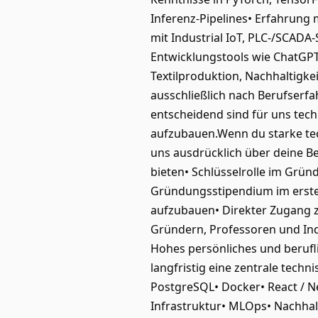
Inferenz-Pipelines• Erfahrung
mit Industrial IoT, PLC-/SCA
Entwicklungstools wie ChatGPT
Textilproduktion, Nachhaltigke
ausschließlich nach Berufserfa
entscheidend sind für uns tech
aufzubauen.Wenn du starke tech
uns ausdrücklich über deine 
bieten• Schlüsselrolle im Grün
Gründungsstipendium im ersten
aufzubauen• Direkter Zugang 
Gründern, Professoren und In
Hohes persönliches und berufl
langfristig eine zentrale tec
PostgreSQL• Docker• React / Ne
Infrastruktur• MLOps• Nachhal