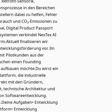
 Retrofit-Sensorik,
onsprozesse in den Bereichen
stellern dabei zu helfen, Fehler
rbrauch und CO₂-Emissionen zu
l, Digital Product Passport
systemen verbindet NexTex AI
rm.Aktuell finalisieren wir
ntwicklungsförderung vor. Im
mit Pilotkunden aus der
suchen einen Founding
t aufbauen möchte.Du wirst ein
tform, die industrielle
rekt mit den Gründern,
, technische Architektur und
 von Softwareentwicklung,
g.Deine Aufgaben• Entwicklung
ttform• Entwicklung