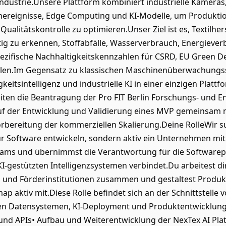
ilindustrie.Unsere Plattform kombiniert industrielle Kameras,
nereignisse, Edge Computing und KI-Modelle, um Produkti
ualitätskontrolle zu optimieren.Unser Ziel ist es, Textilher
ig zu erkennen, Stoffabfälle, Wasserverbrauch, Energieve
zifische Nachhaltigkeitskennzahlen für CSRD, EU Green Dea
ellen.Im Gegensatz zu klassischen Maschinenüberwachungs
eitsintelligenz und industrielle KI in einer einzigen Plattfo
iten die Beantragung der Pro FIT Berlin Forschungs- und E
 auf der Entwicklung und Validierung eines MVP gemeinsam 
Vorbereitung der kommerziellen Skalierung.Deine RolleWir 
nur Software entwickeln, sondern aktiv ein Unternehmen mi
ms und übernimmst die Verantwortung für die Softwareplat
gestützten Intelligenzsystemen verbindet.Du arbeitest di
n und Förderinstitutionen zusammen und gestaltest Produkt
ap aktiv mit.Diese Rolle befindet sich an der Schnittstelle
ellen Datensystemen, KI-Deployment und Produktentwicklun
 und APIs• Aufbau und Weiterentwicklung der NexTex AI Pla