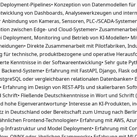
d Deployment-Pipelines• Konzeption von Datenmodellen für
Entwicklung von Dashboards, Analysewerkzeugen und inte
zur Anbindung von Kameras, Sensoren, PLC-/SCADA-Systemen
ion zwischen Edge- und Cloud-Systemen• Zusammenarbeit 
i Deployment, Monitoring und Betrieb von KI-Modellen• Mi
heidungen• Direkte Zusammenarbeit mit Pilotfabriken, Ind
für technische, produktbezogene und operative Herausf
rte Kenntnisse in der Softwareentwicklung• Sehr gute Py
 Backend-Systeme• Erfahrung mit FastAPI, Django, Flask od
stgreSQL oder vergleichbaren relationalen Datenbanken• 
• Erfahrung im Design von REST-APIs und skalierbaren Soft
 Schrift• Fließende Deutschkenntnisse in Wort und Schrift 
nd hohe Eigenverantwortung• Interesse an KI-Produkten, in
 in Deutschland oder Bereitschaft zum Umzug nach Berlin
r ähnlichen Frontend-Technologien• Erfahrung mit AWS, Azu
ng-Infrastruktur und Model Deployment• Erfahrung mit Co
rFlow, ONNX oder ähnlichen Frameworks• Erfahrung mit M