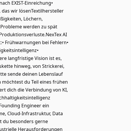
 nach EXIST-Einreichung•
as wir lösenTextilhersteller
ßigkeiten, Löchern,
r Probleme werden zu spät
Produktionsverluste.NexTex AI
t:• Frühwarnungen bei Fehlern•
keitsintelligenz•
 langfristige Vision ist es,
kette hinweg, von Strickerei,
itte sende deinen Lebenslauf
 möchtest du Teil eines frühen
rt dich die Verbindung von KI,
hhaltigkeitsintelligenz
s Founding Engineer ein
, Cloud-Infrastruktur, Data
est du besonders gerne
ustrielle Herausforderungen