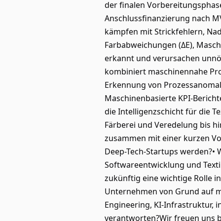
der finalen Vorbereitungsphase
Anschlussfinanzierung nach MVP
kämpfen mit Strickfehlern, Nad
Farbabweichungen (ΔE), Maschi
erkannt und verursachen unnöt
kombiniert maschinennahe Prod
Erkennung von Prozessanomali
Maschinenbasierte KPI-Berichte
die Intelligenzschicht für die 
Färberei und Veredelung bis h
zusammen mit einer kurzen Vor
Deep-Tech-Startups werden?• Wa
Softwareentwicklung und Textil
zukünftig eine wichtige Rolle i
Unternehmen von Grund auf mit
Engineering, KI-Infrastruktur,
verantworten?Wir freuen uns b