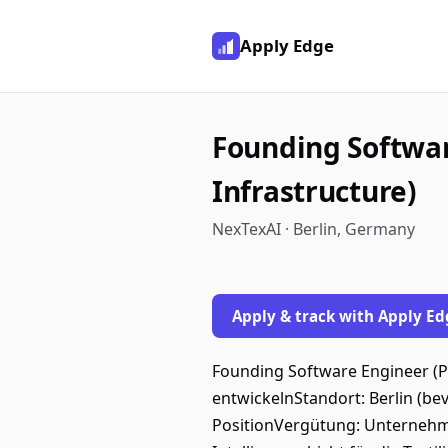
Apply Edge
Founding Softwar
Infrastructure)
NexTexAI · Berlin, Germany
Apply & track with Apply Ed
Founding Software Engineer (Pla
entwickelnStandort: Berlin (b
PositionVergütung: Unternehme