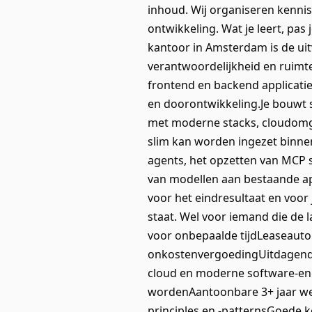
inhoud. Wij organiseren kennis
ontwikkeling. Wat je leert, pas 
kantoor in Amsterdam is de uitv
verantwoordelijkheid en ruimt
frontend en backend applicatie
en doorontwikkeling.Je bouwt s
met moderne stacks, cloudomgev
slim kan worden ingezet binne
agents, het opzetten van MCP 
van modellen aan bestaande app
voor het eindresultaat en voor j
staat. Wel voor iemand die de
voor onbepaalde tijdLeaseauto
onkostenvergoedingUitdagende 
cloud en moderne software-en
wordenAantoonbare 3+ jaar wer
principles en -patternsGoede k