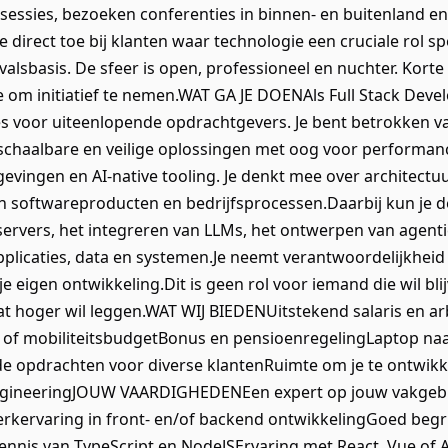
sessies, bezoeken conferenties in binnen- en buitenland en 
je direct toe bij klanten waar technologie een cruciale rol s
alsbasis. De sfeer is open, professioneel en nuchter. Korte l
e om initiatief te nemen.WAT GA JE DOENAls Full Stack Dev
s voor uiteenlopende opdrachtgevers. Je bent betrokken va
chaalbare en veilige oplossingen met oog voor performance
ingen en AI-native tooling. Je denkt mee over architectuu
n softwareproducten en bedrijfsprocessen.Daarbij kun je 
servers, het integreren van LLMs, het ontwerpen van agent
licaties, data en systemen.Je neemt verantwoordelijkheid v
e eigen ontwikkeling.Dit is geen rol voor iemand die wil blij
 lat hoger wil leggen.WAT WIJ BIEDENUitstekend salaris en
 of mobiliteitsbudgetBonus en pensioenregelingLaptop na
opdrachten voor diverse klantenRuimte om je te ontwikke
gineeringJOUW VAARDIGHEDENEen expert op jouw vakgebie
kervaring in front- en/of backend ontwikkelingGoed begr
ennis van TypeScript en NodeJSErvaring met React, Vue of 