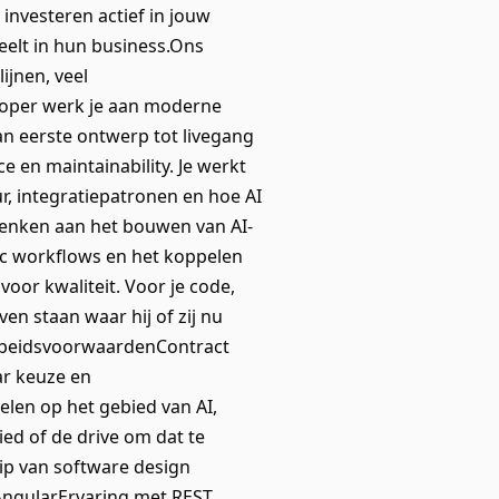
investeren actief in jouw
peelt in hun business.Ons
ijnen, veel
eloper werk je aan moderne
n eerste ontwerp tot livegang
 en maintainability. Je werkt
r, integratiepatronen en hoe AI
denken aan het bouwen van AI-
ic workflows en het koppelen
oor kwaliteit. Voor je code,
ven staan waar hij of zij nu
 arbeidsvoorwaardenContract
ar keuze en
len op het gebied van AI,
d of de drive om dat te
ip van software design
AngularErvaring met REST,