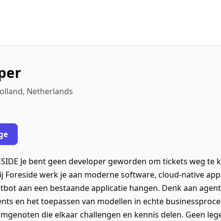
oper
olland, Netherlands
ge
DE Je bent geen developer geworden om tickets weg te kli
 Foreside werk je aan moderne software, cloud-native appl
atbot aan een bestaande applicatie hangen. Denk aan agen
ents en het toepassen van modellen in echte businessproce
amgenoten die elkaar challengen en kennis delen. Geen le