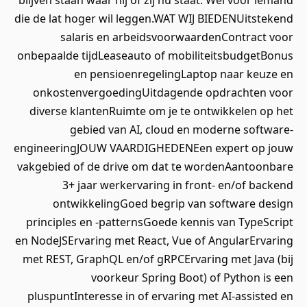
blijven staan waar hij of zij nu staat. Wel voor iemand
die de lat hoger wil leggen.WAT WIJ BIEDENUitstekend
salaris en arbeidsvoorwaardenContract voor
onbepaalde tijdLeaseauto of mobiliteitsbudgetBonus
en pensioenregelingLaptop naar keuze en
onkostenvergoedingUitdagende opdrachten voor
diverse klantenRuimte om je te ontwikkelen op het
gebied van AI, cloud en moderne software-
engineeringJOUW VAARDIGHEDENEen expert op jouw
vakgebied of de drive om dat te wordenAantoonbare
3+ jaar werkervaring in front- en/of backend
ontwikkelingGoed begrip van software design
principles en -patternsGoede kennis van TypeScript
en NodeJSErvaring met React, Vue of AngularErvaring
met REST, GraphQL en/of gRPCErvaring met Java (bij
voorkeur Spring Boot) of Python is een
pluspuntInteresse in of ervaring met AI-assisted en