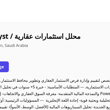
Investment Analyst / محلل استثمارات عقارية
Mehad | مهاد ·  Arabia
ge
ص لتقييم وإدارة فرص الاستثمار العقاري وتطوير محافظ الاستثمار.
والتحليل المالي المتقدم وتقييم العائدات الاستثماري
 تحليلية وبحثية قوية- إجادة اللغة الإنجليزية --- المسؤوليات الرئيسية: أو
لجديدة- تحليل السيناريوهات المالية (الأفضل، الوسط، الأسوأ)- تقييم ا