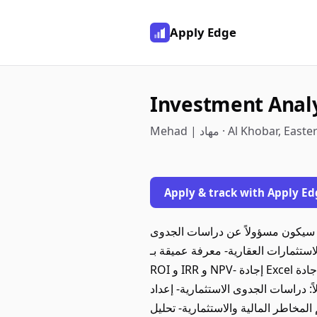
Apply Edge
Al Khobar, Eastern, Saudi
Apply & track with Apply Ed
 سيكون مسؤولاً عن دراسات الجدوى
ة. --- المتطلبات الأساسية: - خبرة 5+ سنوات في تحليل الاستثمارات العقارية- معرفة عميقة بـ
ROI و IRR و NPV- إجادة Excel والنمذجة المالية المتقدمة- معرفة السوق العقاري والاتجاهات- إجادة Power BI و Tableau- شهادة جامعية في
لاً: دراسات الجدوى الاستثمارية- إعداد
لمخاطر المالية والاستثمارية- تحليل