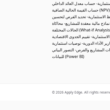
- حساب معدل العائد الداخلي (IRR) بدقة-
حساب القيمة الحالية الصافية (NPV)- حساب العائد على الاستثمار (ROI)- قياس فترة الاسترجاع (Payback Period)- تحليل نسبة الربحية
حافظ الاستثمارية- تحديد الفرص لتحسين
ء نماذج مالية معقدة للمشاريع- محاكاة
الحالات المختلفة (What-if Analysis)- تحليل الحساسية (Sensitivity Analysis)- التنبؤات المالية والسيناريوهات المستقبلية خامساً: البحث
لاستثمارية- تقييم الجدوى الاقتصادية
رير الأداء الدورية- توصيات استثمارية
مات المشاريع والفرص- التصور البياني
للبيانات (Power BI)
© 2026 Apply Edge. All rights reser