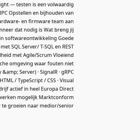
ght — testen is een volwaardig
gRPC Opstellen en bijhouden van
ardware- en firmware team aan
neer dat nodig is Wat breng jij
in softwareontwikkeling Goede
 met SQL Server/ T-SQL en REST
ndheid met Agile/Scrum Vloeiend
sche omgeving waar fouten niet
 &amp; Server) · SignalR · gRPC
 HTML / TypeScript / CSS · Visual
ijf actief in heel Europa Direct
e werken mogelijk Marktconform
r te groeien naar medior/senior