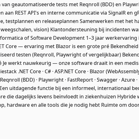
van geautomatiseerde tests met Reqnroll (BDD) en Playwri
en aan REST API's en interne communicatie via SignalR en 
e, testplannen en releaseplannen Samenwerken met het h
 weegschalen, vision) Klantondersteuning bij incidenten wan
ormatica of Software Development 1–3 jaar werkervaring 
ET Core — ervaring met Blazor is een grote pré Bekendheid
tiseerd testen (Reqnroll, Playwright of vergelijkbaar) Beke
ré Je werkt nauwkeurig — onze software draait in een medi
iestack .NET Core · C# · ASP.NET Core · Blazor (WebAssembly
· Reqnroll (BDD) · Playwright · FastReport · Swagger · Azure ·
Een uitdagende functie bij een informeel, internationaal bedr
re die dagelijks levens beïnvloedt in ziekenhuizen Hybrid
top, hardware en alle tools die je nodig hebt Ruimte om doo