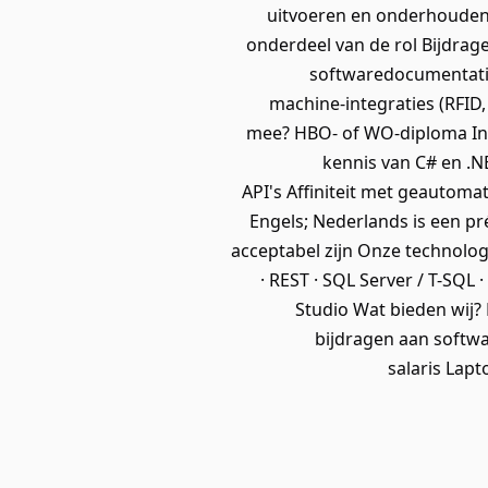
uitvoeren en onderhouden 
onderdeel van de rol Bijdrag
softwaredocumentati
machine-integraties (RFID,
mee? HBO- of WO-diploma Inf
kennis van C# en .N
API's Affiniteit met geautoma
Engels; Nederlands is een p
acceptabel zijn Onze technolog
· REST · SQL Server / T-SQL 
Studio Wat bieden wij? 
bijdragen aan softwa
salaris Lap