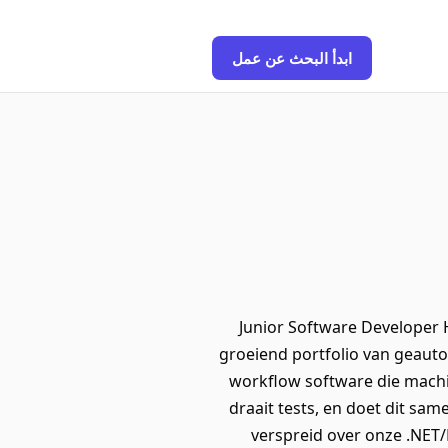
ابدأ البحث عن عمل
Junior Software Developer
groeiend portfolio van geaut
workflow software die machin
draait tests, en doet dit sa
verspreid over onze .NET/