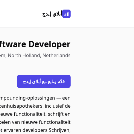
أبلاي إيدج
oftware Developer
m, North Holland, Netherlands
قدّم وتابع مع أبلاي إيدج
 compounding-oplossingen — een
enhuisapothekers, inclusief de
we functionaliteit, schrijft en
elen van nieuwe functionaliteit
t ervaren developers Schrijven,