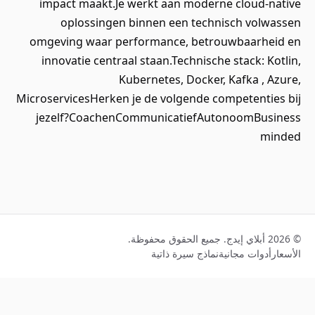
impact maakt.Je werkt aan moderne cloud‑native
oplossingen binnen een technisch volwassen
omgeving waar performance, betrouwbaarheid en
innovatie centraal staan.Technische stack: Kotlin,
Kubernetes, Docker, Kafka , Azure,
MicroservicesHerken je de volgende competenties bij
jezelf?CoachenCommunicatiefAutonoomBusiness
minded
© 2026 أبلاي إيدج. جميع الحقوق محفوظة.
الأسعار
أدوات مجانية
نماذج سيرة ذاتية