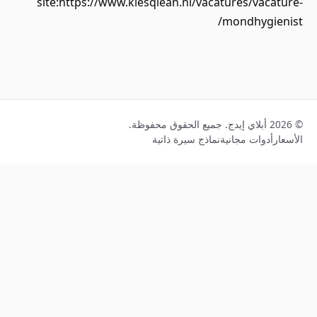
site:https://www.kiesqlean.nl/vacatures/vacature-
mondhygienist/
© 2026 أبلاي إيدج. جميع الحقوق محفوظة.
الأسعار
أدوات مجانية
نماذج سيرة ذاتية