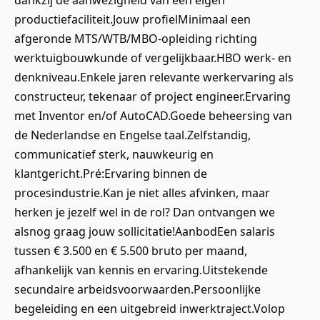
dankzij de aanwezigheid van een eigen
productiefaciliteit.Jouw profielMinimaal een
afgeronde MTS/WTB/MBO-opleiding richting
werktuigbouwkunde of vergelijkbaar.HBO werk- en
denkniveau.Enkele jaren relevante werkervaring als
constructeur, tekenaar of project engineer.Ervaring
met Inventor en/of AutoCAD.Goede beheersing van
de Nederlandse en Engelse taal.Zelfstandig,
communicatief sterk, nauwkeurig en
klantgericht.Pré:Ervaring binnen de
procesindustrie.Kan je niet alles afvinken, maar
herken je jezelf wel in de rol? Dan ontvangen we
alsnog graag jouw sollicitatie!AanbodEen salaris
tussen € 3.500 en € 5.500 bruto per maand,
afhankelijk van kennis en ervaring.Uitstekende
secundaire arbeidsvoorwaarden.Persoonlijke
begeleiding en een uitgebreid inwerktraject.Volop