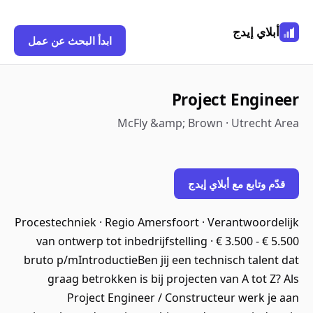
أبلاي إيدج
ابدأ البحث عن عمل
Project Engineer
McFly &amp; Brown · Utrecht Area
قدّم وتابع مع أبلاي إيدج
Procestechniek · Regio Amersfoort · Verantwoordelijk
van ontwerp tot inbedrijfstelling · € 3.500 - € 5.500
bruto p/mIntroductieBen jij een technisch talent dat
graag betrokken is bij projecten van A tot Z? Als
Project Engineer / Constructeur werk je aan