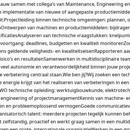
 nauw samen met collega’s van Maintenance, Engineering en 
e implementatie van nieuwe of aangepaste productiemidd
it:Projectleiding binnen technische omgevingen: plannen, 
enOntwerpen van machines en productiemiddelen: bijdrage
ificatiesAnalyseren van technische vraagstukken: knelpunt
voortgang: deadlines, budgetten en kwaliteit monitorenZ
ens geldende veiligheids- en kwaliteitseisenRapporteren 
 risico’s en resultatenSamenwerken in multidisciplinaire te
jgt veel autonomie en verantwoordelijkheid binnen jouw pro
e verbetering centraal staan.Wie ben jij?Wij zoeken een te
e energie krijgt van het realiseren van verbeteringen in ee
WO technische opleiding: werktuigbouwkunde, elektrotechn
 engineering of projectmanagementKennis van machine‑ en 
den en probleemoplossend vermogenGoede communicatieve
anisatorisch talent: meerdere projecten tegelijk kunnen b
 zelfstandig, proactief en werkt graag samen in een multidi
nnen een grote, internationale organisatieWerken in een