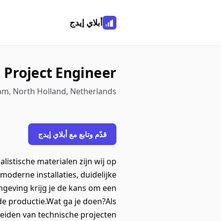
أبلاي إيدج
Project Engineer
am, North Holland, Netherlands
قدّم وتابع مع أبلاي إيدج
istische materialen zijn wij op
oderne installaties, duidelijke
geving krijg je de kans om een
e productie.Wat ga je doen?Als
leiden van technische projecten