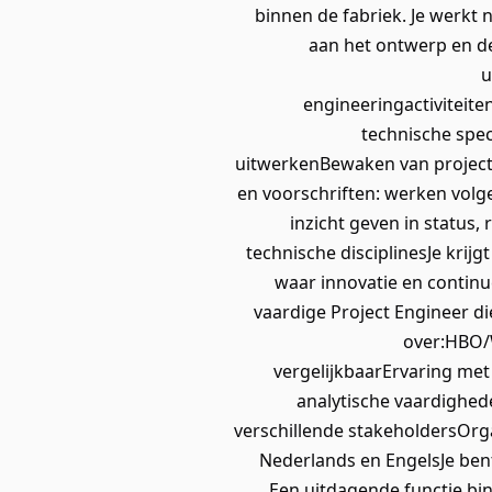
binnen de fabriek. Je werkt
aan het ontwerp en d
u
engineeringactiviteit
technische spec
uitwerkenBewaken van project
en voorschriften: werken volg
inzicht geven in status,
technische disciplinesJe kri
waar innovatie en continu
vaardige Project Engineer di
over:HBO/
vergelijkbaarErvaring met
analytische vaardighe
verschillende stakeholdersOrg
Nederlands en EngelsJe bent
Een uitdagende functie bi