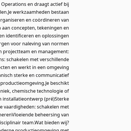
Operations en draagt actief bij
elen.Je werkzaamheden bestaan
organiseren en coördineren van
n aan concepten, tekeningen en
en identificeren en oplossingen
orgen voor naleving van normen
aan projectteam en management:
ams: schakelen met verschillende
jecten en werkt in een omgeving
chnisch sterke en communicatief
n productieomgeving.Je beschikt
iek, chemische technologie of
installatieontwerp (pré)Sterke
 vaardigheden: schakelen met
eherenVloeiende beheersing van
sciplinair team.Wat bieden wij?
 moderne productieomgeving met