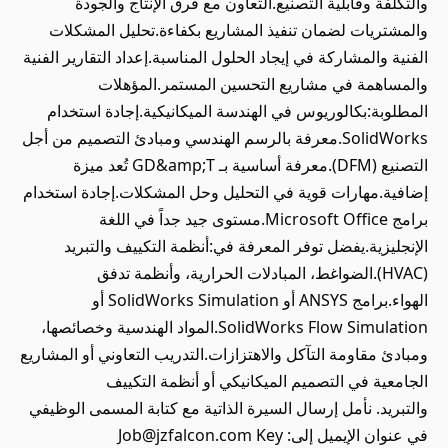
والتكلفة وقابلية التصنيع.التعاون مع فرق الإنتاج والجودة
والمشتريات لضمان تنفيذ المشاريع بكفاءة.تحليل المشكلات
الفنية والمشاركة في إيجاد الحلول المناسبة.إعداد التقارير الفنية
والمساهمة في مشاريع التحسين المستمر.المؤهلات
المطلوبة:بكالوريوس في الهندسة الميكانيكية.إجادة استخدام
SolidWorks.معرفة بالرسم الهندسي ومبادئ التصميم من أجل
التصنيع (DFM).معرفة أساسية بـ GD&amp;T تُعد ميزة
إضافية.مهارات قوية في التحليل وحل المشكلات.إجادة استخدام
برامج Microsoft Office.مستوى جيد جداً في اللغة
الإنجليزية.يفضل توفر المعرفة في:أنظمة التكييف والتبريد
(HVAC).الضواغط، المبادلات الحرارية، وأنظمة تدفق
الهواء.برامج ANSYS أو SolidWorks Simulation أو
SolidWorks Flow Simulation.المواد الهندسية وخصائصها،
ومبادئ مقاومة التآكل والاهتزازات.التدريب التعاوني أو المشاريع
الجامعية في التصميم الميكانيكي أو أنظمة التكييف
والتبريد. نأمل إرسال السيرة الذاتية مع كتابة المسمى الوظيفي
في عنوان الإيميل إلى: Job@jzfalcon.com Key