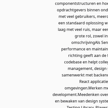
componentstructuren en hoe j
opdrachtgevers binnen onde
met veel gebruikers, meerd
een standaard oplossing wo
laag met veel ruis, maar ee
grote rol, zowel i
omschrijvingAls Sen
performance en maintainab
richting geeft aan de
codebase en helpt coll
management, design s
samenwerkt met backend,
React applicati
omgevingen.Werken met
development.Meedenken over s
en bewaken van design system
Testing Library, Playw