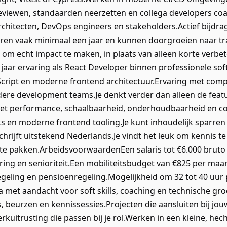
 reviewen, standaarden neerzetten en collega developers c
chitecten, DevOps engineers en stakeholders.Actief bijdra
ren vaak minimaal een jaar en kunnen doorgroeien naar tra
e om echt impact te maken, in plaats van alleen korte verb
 jaar ervaring als React Developer binnen professionele 
Script en moderne frontend architectuur.Ervaring met comp
dere development teams.Je denkt verder dan alleen de fe
et performance, schaalbaarheid, onderhoudbaarheid en co
s en moderne frontend tooling.Je kunt inhoudelijk sparren
chrijft uitstekend Nederlands.Je vindt het leuk om kennis t
te pakken.ArbeidsvoorwaardenEen salaris tot €6.000 bruto 
aring en senioriteit.Een mobiliteitsbudget van €825 per ma
eling en pensioenregeling.Mogelijkheid om 32 tot 40 uur 
et aandacht voor soft skills, coaching en technische groe
 beurzen en kennissessies.Projecten die aansluiten bij jou
rkuitrusting die passen bij je rol.Werken in een kleine, he