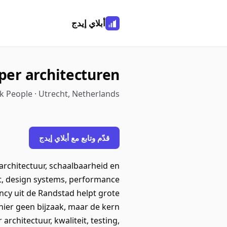
أبلاي إيدج
per architecturen
k People · Utrecht, Netherlands
قدّم وتابع مع أبلاي إيدج
rchitectuur, schaalbaarheid en
ipt, design systems, performance
cy uit de Randstad helpt grote
hier geen bijzaak, maar de kern
rchitectuur, kwaliteit, testing,