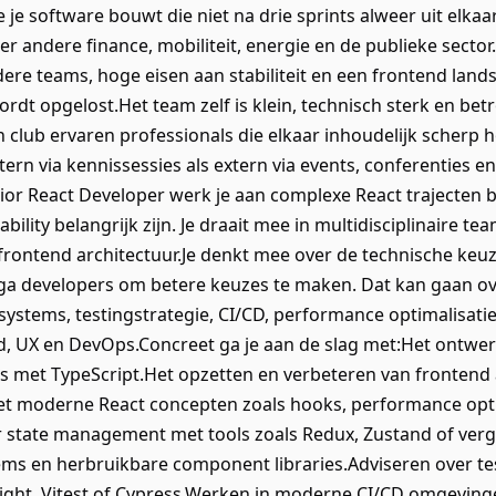
e software bouwt die niet na drie sprints alweer uit elkaar
r andere finance, mobiliteit, energie en de publieke sect
ere teams, hoge eisen aan stabiliteit en een frontend lan
rdt opgelost.Het team zelf is klein, technisch sterk en be
n club ervaren professionals die elkaar inhoudelijk scherp 
ntern via kennissessies als extern via events, conferenties e
ior React Developer werk je aan complexe React trajecten b
ility belangrijk zijn. Je draait mee in multidisciplinaire t
 frontend architectuur.Je denkt mee over de technische keuz
ega developers om betere keuzes te maken. Dat kan gaan o
ystems, testingstrategie, CI/CD, performance optimalisati
 UX en DevOps.Concreet ga je aan de slag met:Het ontwe
es met TypeScript.Het opzetten en verbeteren van frontend
 moderne React concepten zoals hooks, performance opt
tate management met tools zoals Redux, Zustand of verge
s en herbruikbare component libraries.Adviseren over test
right, Vitest of Cypress.Werken in moderne CI/CD omgeving