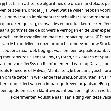
j het brein achter de algoritmes die onze marktplaats pers
ven te zoeken, omdat jij al weet wat ze willen hebben voord
: Je ontwerpt en implementeert schaalbare recommendatio
 gebruikersgedrag, transacties en productkenmerken.Person
naar algoritmes die de conversie verhogen en de user experi
erschillende modellen en meet de impact op onze KPI’s.Arc
tie van ML-modellen in onze productie-omgeving.Jouw Stac
een codeert, maar ook begrijpt waarom een bepaalde aanbeve
 met tools zoals TensorFlow, PyTorch, Scikit-learn of Spark
Learning voor RecSys en Reinforcement Learning.Data: Je b
zoals Pinecone of Milvus).Mentaliteit: Je bent analytisch, 
n om te zetten in werkende features.Bonuspunten; ervaring
 bent onderdeel van een impact gedreven organisatieEen pl
ben op de omzet en klanttevredenheid.Een hightech werko
experimenten.Aquisitie naar aanleiding van deze vacat