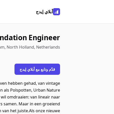
أبلاي إيدج
dation Engineer
dam, North Holland, Netherlands
قدّم وتابع مع أبلاي إيدج
leven hebben gehad, van vintage
n als Polspotten, Urban Nature
 wil omdraaien: van lineair naar
ers samen. Maar in een groeiend
n van het juiste.Als onze nieuwe