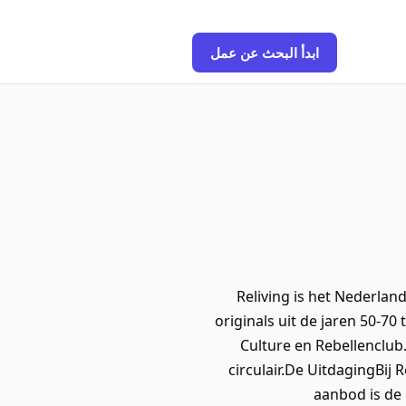
ابدأ البحث عن عمل
Reliving is het Nederla
originals uit de jaren 50-
Culture en Rebellenclub.
circulair. De UitdagingBi
aanbod is de 