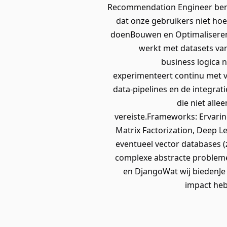
Recommendation Engineer ben ji
dat onze gebruikers niet hoe
doenBouwen en Optimaliseren
werkt met datasets van
business logica 
experimenteert continu met v
data-pipelines en de integra
die niet all
vereiste.Frameworks: Ervaring
Matrix Factorization, Deep 
eventueel vector databases (
complexe abstracte probleme
en DjangoWat wij biedenJe
impact heb