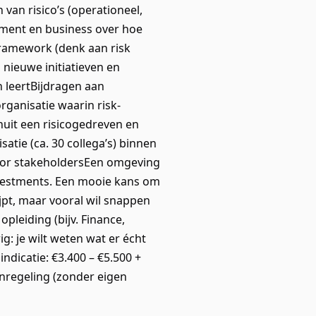
an risico’s (operationeel,
ement en business over hoe
ramework (denk aan risk
nieuwe initiatieven en
 leertBijdragen aan
ganisatie waarin risk-
nuit een risicogedreven en
tie (ca. 30 collega’s) binnen
nior stakeholdersEen omgeving
investments. Een mooie kans om
jpt, maar vooral wil snappen
pleiding (bijv. Finance,
g: je wilt weten wat er écht
ndicatie: €3.400 – €5.500 +
nregeling (zonder eigen