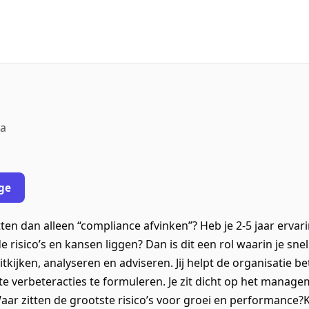
ea
ge
itten dan alleen “compliance afvinken”? Heb je 2-5 jaar ervar
de risico’s en kansen liggen? Dan is dit een rol waarin je sn
tkijken, analyseren en adviseren. Jij helpt de organisatie be
ete verbeteracties te formuleren. Je zit dicht op het manag
Waar zitten de grootste risico’s voor groei en performanc