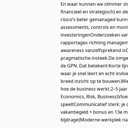
En waar kunnen we slimmer stu
financieel en strategisch) en
risico’s beter gemanaged kunn
assessments, controls en monit
investeringenOnderzoeken van i
rapportages richting manageme
awareness vanzelfsprekend isCo
pragmatische insteek.De omgevi
de GPN. Dat betekent:Korte lij
waar je snel leert en echt invl
breed inzicht op te bouwen.Wie
hoe de business werkt.2–5 jaar
Economics, Risk, Business)Vloe
speeltCommunicatief sterk: je d
vakantiegeld + bonus en 13e m
bijdrage)Moderne werkplek na