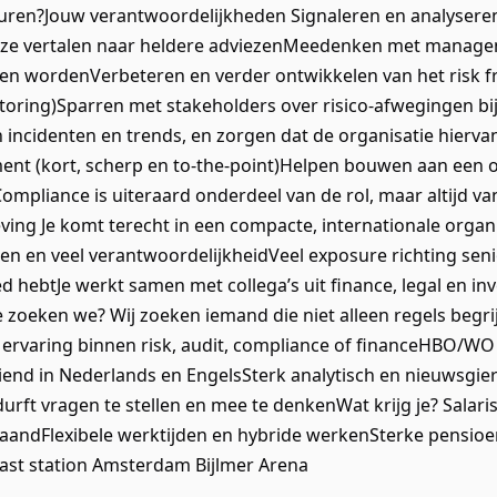
ren?Jouw verantwoordelijkheden Signaleren en analyseren v
 deze vertalen naar heldere adviezenMeedenken met manag
en wordenVerbeteren en verder ontwikkelen van het risk f
oring)Sparren met stakeholders over risico-afwegingen bij 
ncidenten en trends, en zorgen dat de organisatie hiervan
nt (kort, scherp en to-the-point)Helpen bouwen aan een or
mpliance is uiteraard onderdeel van de rol, maar altijd va
ng Je komt terecht in een compacte, internationale organisa
nen en veel verantwoordelijkheidVeel exposure richting se
oed hebtJe werkt samen met collega’s uit finance, legal en 
 zoeken we? Wij zoeken iemand die niet alleen regels begri
 ervaring binnen risk, audit, compliance of financeHBO/WO o
iend in Nederlands en EngelsSterk analytisch en nieuwsgieri
urft vragen te stellen en mee te denkenWat krijg je? Salarisi
aandFlexibele werktijden en hybride werkenSterke pensioe
ast station Amsterdam Bijlmer Arena