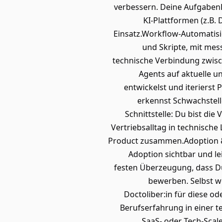
verbessern. Deine AufgabenK
KI-Plattformen (z.B.
Einsatz.Workflow-Automatisie
und Skripte, mit mes
technische Verbindung zwisch
Agents auf aktuelle u
entwickelst und iterierst
erkennst Schwachstelle
Schnittstelle: Du bist di
Vertriebsalltag in technische
Product zusammen.Adoption &a
Adoption sichtbar und le
festen Überzeugung, dass Du
bewerben. Selbst we
Doctoliber:in für diese o
Berufserfahrung in einer te
SaaS- oder Tech-Scal