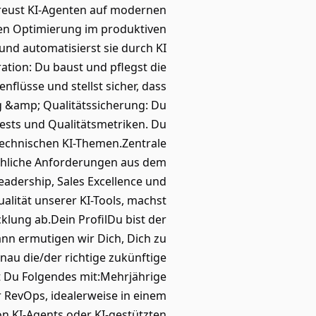
treust KI-Agenten auf modernen
chen Optimierung im produktiven
 und automatisierst sie durch KI
ation: Du baust und pflegst die
lüsse und stellst sicher, dass
g &amp; Qualitätssicherung: Du
Tests und Qualitätsmetriken. Du
 technischen KI-Themen.Zentrale
fachliche Anforderungen aus dem
eadership, Sales Excellence und
lität unserer KI-Tools, machst
klung ab.Dein ProfilDu bist der
ann ermutigen wir Dich, Dich zu
enau die/der richtige zukünftige
st Du Folgendes mit:Mehrjährige
er RevOps, idealerweise in einem
n KI-Agents oder KI-gestützten