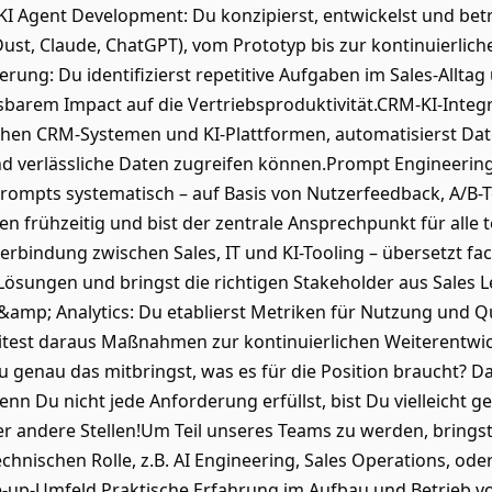
I Agent Development: Du konzipierst, entwickelst und be
 Dust, Claude, ChatGPT), vom Prototyp bis zur kontinuierli
rung: Du identifizierst repetitive Aufgaben im Sales-Alltag
sbarem Impact auf die Vertriebsproduktivität.CRM-KI-Integr
en CRM-Systemen und KI-Plattformen, automatisierst Datenf
nd verlässliche Daten zugreifen können.Prompt Engineerin
 Prompts systematisch – auf Basis von Nutzerfeedback, A/B-
n frühzeitig und bist der zentrale Ansprechpunkt für alle
e Verbindung zwischen Sales, IT und KI-Tooling – übersetzt 
 Lösungen und bringst die richtigen Stakeholder aus Sales L
mp; Analytics: Du etablierst Metriken für Nutzung und Qua
itest daraus Maßnahmen zur kontinuierlichen Weiterentwic
 genau das mitbringst, was es für die Position braucht? D
nn Du nicht jede Anforderung erfüllst, bist Du vielleicht g
der andere Stellen!Um Teil unseres Teams zu werden, bring
chnischen Rolle, z.B. AI Engineering, Sales Operations, od
e-up-Umfeld.Praktische Erfahrung im Aufbau und Betrieb vo