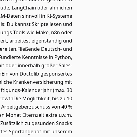
laude, LangChain oder ähnlichen
RM-Daten sinnvoll in KI-Systeme
is: Du kannst Skripte lesen und
rungs-Tools wie Make, n8n oder
rt, arbeitest eigenständig und
bereiten.Fließende Deutsch- und
Fundierte Kenntnisse in Python,
it oder innerhalb großer Sales-
nEin von Doctolib gesponsertes
bliche Krankenversicherung mit
äftigungs-Kalenderjahr (max. 30
owthDie Möglichkeit, bis zu 10
em Arbeitgeberzuschuss von 40 %
n Monat Elternzeit extra u.v.m.
 Zusätzlich zu gesunden Snacks
ertes Sportangebot mit unserem