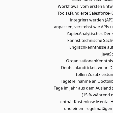
Workflows, vom ersten Entwu
Tools).Fundierte Salesforce-
integriert werden (AP
anpassen, verstehst wie APIs 
Zapier.Analytisches Den
kannst technische Sachv
Englischkenntnisse auf
JavaS
OrganisationenKenntniss
Deutschlandticket, wenn D
tollen Zusatzleistu
Tage)Teilnahme an Doctoli
Tage im Jahr aus dem Ausland 
(15 % während d
enthältKostenlose Mental H
und einem regelmäßigen 