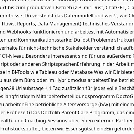
rf bis zum produktiven Betrieb (z.B. mit Dust, ChatGPT, C
Kenntnisse: Du verstehst das Datenmodell und weißt, wie C
I, Flows, Reports, Data Management).Technisches Verständn
und Webhooks funktionieren und arbeitest mit Automatisie
ken und Kommunikationsstärke: Du löst Probleme strukturie
erhalte für nicht-technische Stakeholder verständlich auf
 C1-Niveau.Besonders interessant sind für uns außerdem: 
cript oder anderen SkriptsprachenErfahrung in der Arbeit m
e in BI-Tools wie Tableau oder Metabase Was wir Dir biete
u aus dem Büro oder im Hybridmodus arbeitestEine betrie
ngen28 Urlaubstage + 1 Tag zusätzlich für jedes volle Besch
bs langfristigem Mitarbeiterbeteiligungsprogramm DoctoGr
zu arbeitenEine betriebliche Altersvorsorge (bAV) mit ein
er Probezeit) Das Doctolib Parent Care Programm, das eine
ealth- und Coaching-Sessions über einen externen Partner
Frühstücksbuffet, bieten wir EssensgutscheineEin geförd