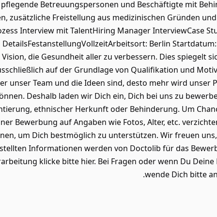
 pflegende Betreuungspersonen und Beschäftigte mit Behi
iten, zusätzliche Freistellung aus medizinischen Gründen u
ozess Interview mit TalentHiring Manager InterviewCase Stu
etailsFestanstellungVollzeitArbeitsort: Berlin Startdatum: 
Vision, die Gesundheit aller zu verbessern. Dies spiegelt si
schließlich auf der Grundlage von Qualifikation und Motiv
erser unser Team und die Ideen sind, desto mehr wird unser
önnen. Deshalb laden wir Dich ein, Dich bei uns zu bewerb
rientierung, ethnischer Herkunft oder Behinderung. Um Chan
ner Bewerbung auf Angaben wie Fotos, Alter, etc. verzichte
nen, um Dich bestmöglich zu unterstützen. Wir freuen uns
itgestellten Informationen werden von Doctolib für das Be
rarbeitung klicke bitte hier. Bei Fragen oder wenn Du Dei
wende Dich bitte an