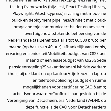
moderne frameworks zoals Next.js (pré)Ervaring met
testing frameworks (bijv. Jest, React Testing Library,
Playwright, Vitest, Cypress)Ervaring met moderne
build- en deployment pipelinesAffiniteit met cloud-
omgevingenJe communiceert helder en adviseert
overtuigendUitstekende beheersing van de
Nederlandse taalBenefitsSalaris tot €6.500 bruto per
maand (op basis van 40 uur), afhankelijk van kennis,
ervaring en senioriteitMobiliteitsbudget van €825 per
maand of een leasebudget van €925Goede
pensioenregeling25 vakantiedagenHybride werken:
thuis, bij de klant en op kantoorVrije keuze in laptop
en telefoonOpleidingsbudget en ruime
mogelijkheden voor certificeringCAO &amp;
arbeidsvoorwaardenConflux is aangesloten bij de
Vereniging van Detacheerders Nederland (VvDN); op
deze functie is de CAO voor Detacheerders