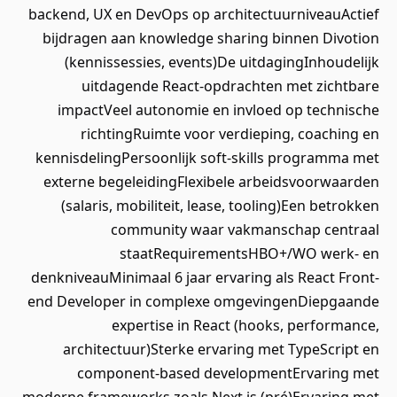
backend, UX en DevOps op architectuurniveauActief
bijdragen aan knowledge sharing binnen Divotion
(kennissessies, events)De uitdagingInhoudelijk
uitdagende React-opdrachten met zichtbare
impactVeel autonomie en invloed op technische
richtingRuimte voor verdieping, coaching en
kennisdelingPersoonlijk soft-skills programma met
externe begeleidingFlexibele arbeidsvoorwaarden
(salaris, mobiliteit, lease, tooling)Een betrokken
community waar vakmanschap centraal
staatRequirementsHBO+/WO werk- en
denkniveauMinimaal 6 jaar ervaring als React Front-
end Developer in complexe omgevingenDiepgaande
expertise in React (hooks, performance,
architectuur)Sterke ervaring met TypeScript en
component-based developmentErvaring met