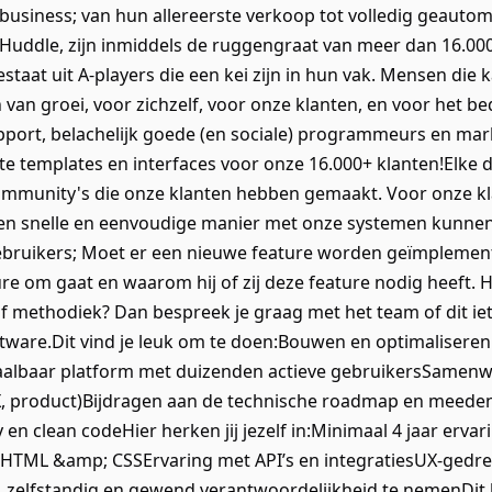
business; van hun allereerste verkoop tot volledig geautom
Huddle, zijn inmiddels de ruggengraat van meer dan 16.0
estaat uit A-players die een kei zijn in hun vak. Mensen die 
van groei, voor zichzelf, voor onze klanten, en voor het b
upport, belachelijk goede (en sociale) programmeurs en ma
e templates en interfaces voor onze 16.000+ klanten!Elke
mmunity's die onze klanten hebben gemaakt. Voor onze kl
p een snelle en eenvoudige manier met onze systemen kunne
ebruikers; Moet er een nieuwe feature worden geïmplemen
re om gaat en waarom hij of zij deze feature nodig heeft.
f methodiek? Dan bespreek je graag met het team of dit ie
ftware.Dit vind je leuk om te doen:Bouwen en optimalisere
albaar platform met duizenden actieve gebruikersSamenwe
X, product)Bijdragen aan de technische roadmap en meede
 en clean codeHier herken jij jezelf in:Minimaal 4 jaar erva
t, HTML &amp; CSSErvaring met API’s en integratiesUX-gedre
, zelfstandig en gewend verantwoordelijkheid te nemenDit 