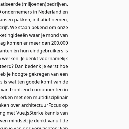
atiseerde (miljoenen)bedrijven.
00 ondernemers in Nederland en
kansen pakken, initiatief nemen,
edrijf. We staan bekend om onze
rketingideeën waar je mond van
 dag komen er meer dan 200.000
anten én hun eindgebruikers is
n werken. Je denkt voornamelijk
teerd? Dan bedenk je eerst hoe
 Heb je hoogte gekregen van een
ts is wat ten goede komt van de
n van front-end componenten in
rken met een multidisciplinair
nken over architectuurFocus op
ring met Vue.jsSterke kennis van
ven mindset: je denkt vanuit de
kun je van ons verwachten: Een