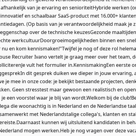
s afhankelijk van je ervaring en senioriteitHybride werken 
nnovatief en schaalbaar SaaS-product met 16.000+ klanten
ntiedagen. (Op basis van je verantwoordelijkheid maak je ze
 zeggenschap over de technische keuzesGezonde maaltijden 
hechte werkcultuurDoorgroeimogelijkheden binnen een sne
r nu en kom kennismaken!"Twijfel je nog of deze rol helemaa
use Recruiter Ivano vertelt je graag meer over het team, de
SolliciterenJe vult het formulier in.KennismakingEen eerste o
lggesprekIn dit gesprek duiken we dieper in jouw ervaring,
e je mee in onze code: je bekijkt bestaande projecten, den
kken. Geen stresstest maar gewoon een realistisch en open 
 je een voorstel waar je blij van wordt.Welkom bij de club!
llega die woonachtig is in Nederland en de Nederlandse taa
s samenwerkt met Nederlandstalige collega's, klanten en st
ereiste.Daarnaast kunnen wij uitsluitend kandidaten in be
 Nederland mogen werken.Heb je nog vragen over deze vac