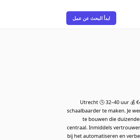
ابدأ البحث عن عمل
📍 Utrecht 🕓 32–40 uur 
schaalbaarder te maken. Je w
te bouwen die duizenden
centraal. Inmiddels vertrouwen
bij het automatiseren en verb