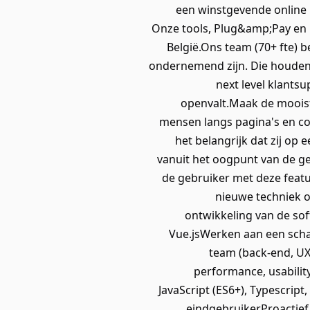
een winstgevende online 
Onze tools, Plug&amp;Pay en 
België.Ons team (70+ fte) b
ondernemend zijn. Die houden 
next level klants
openvalt.Maak de mooist
mensen langs pagina's en co
het belangrijk dat zij o
vanuit het oogpunt van de g
de gebruiker met deze featu
nieuwe techniek o
ontwikkeling van de so
Vue.jsWerken aan een scha
team (back-end, U
performance, usability
JavaScript (ES6+), Typescrip
eindgebruikerProactief