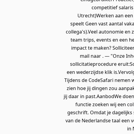
competitief salari
Utrecht)Werken aan een i
speelt Geen vast aantal vaka
collega's).Veel autonomie en
team trips, events en een 
impact te maken? Sollicitee
mail naar . — "Onze Inho
sollicitatieprocedure eruit:
een wederzijdse klik is.Vervo
Tijdens de CodeSafari nemen w
zien hoe jij dingen zou aanpa
jij daar in past.AanbodWe doen
functie zoeken wij een co
geschrift. Omdat je dagelijk
van de Nederlandse taal een v
in