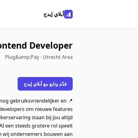
أبلاي إيدج
rontend Developer
Plug&amp;Pay · Utrecht Area
قدّم وتابع مع أبلاي إيدج
m nog gebruiksvriendelijker en
 developers om nieuwe features
rservaring staan bij jou altijd
I een steeds grotere rol speelt
lpen wij ondernemers bouwen aan