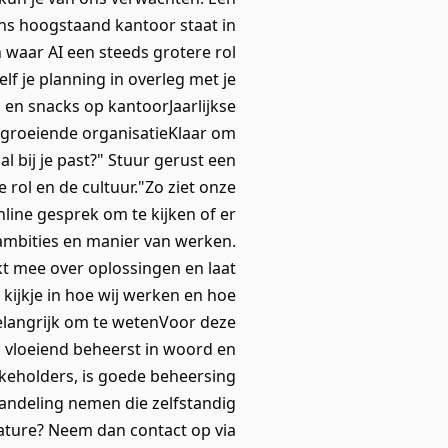
(ons hoogstaand kantoor staat in
 waar AI een steeds grotere rol
lf je planning in overleg met je
en snacks op kantoorJaarlijkse
lgroeiende organisatieKlaar om
l bij je past?" Stuur gerust een
 rol en de cultuur."Zo ziet onze
nline gesprek om te kijken of er
 ambities en manier van werken.
kt mee over oplossingen en laat
kijkje in hoe wij werken en hoe
Belangrijk om te wetenVoor deze
l vloeiend beheerst in woord en
akeholders, is goede beheersing
handeling nemen die zelfstandig
ature? Neem dan contact op via