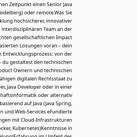
en Zeitpunkt einen Senior Java
Heidelberg) oder remote.Was Sie
cklung hochsicherer, innovativer
interdisziplinären Team an der
ten gesellschaftlichen Impact
sierten Lösungen voran – dein
 Entwicklungsprozess: von der
 du gestaltest den technischen
roduct Ownern und technischen
higen digitalen Rechtsstaat zu
, Java Developer oder in einer
haftsinformatik oder alternativ
asierend auf Java (Java Spring,
en und Web-Services eFundierte
ngen mit Cloud-Infrastrukturen
cker, Kubernetes)Kenntnisse in
sselung)Erfahrung im Umfeld des