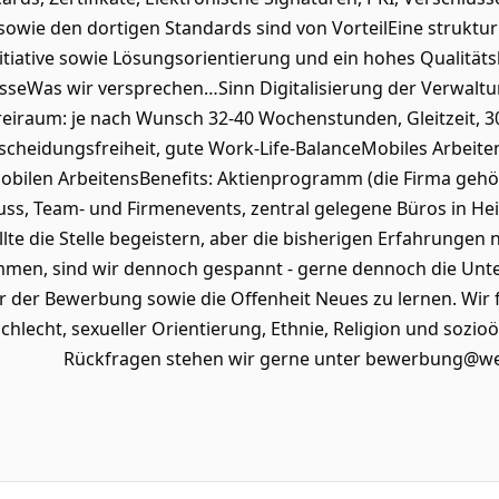
sowie den dortigen Standards sind von VorteilEine struktur
tiative sowie Lösungsorientierung und ein hohes Qualitä
sseWas wir versprechen…Sinn Digitalisierung der Verwaltun
iraum: je nach Wunsch 32-40 Wochenstunden, Gleitzeit, 30 
tscheidungsfreiheit, gute Work-Life-BalanceMobiles Arbeiten:
 mobilen ArbeitensBenefits: Aktienprogramm (die Firma gehö
uss, Team- und Firmenevents, zentral gelegene Büros in Hei
te die Stelle begeistern, aber die bisherigen Erfahrungen 
mmen, sind wir dennoch gespannt - gerne dennoch die Unte
er der Bewerbung sowie die Offenheit Neues zu lernen. Wir
hlecht, sexueller Orientierung, Ethnie, Religion und soz
Rückfragen stehen wir gerne unter bewerbung@we