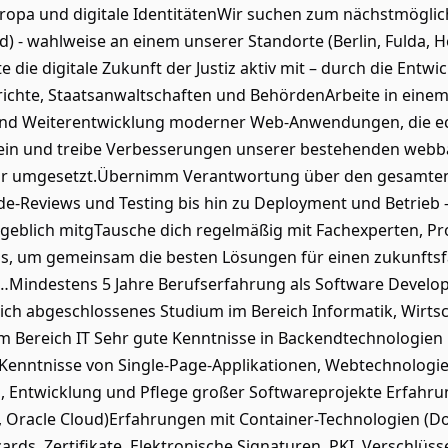
ropa und digitale IdentitätenWir suchen zum nächstmöglich
) - wahlweise an einem unserer Standorte (Berlin, Fulda, 
 die digitale Zukunft der Justiz aktiv mit – durch die Entwi
ichte, Staatsanwaltschaften und BehördenArbeite in einem 
und Weiterentwicklung moderner Web‑Anwendungen, die ech
ein und treibe Verbesserungen unserer bestehenden webba
tbar umgesetzt.Übernimm Verantwortung über den gesamten
‑Reviews und Testing bis hin zu Deployment und Betrieb –
geblich mitgTausche dich regelmäßig mit Fachexperten, P
s, um gemeinsam die besten Lösungen für einen zukunftsfä
Mindestens 5 Jahre Berufserfahrung als Software Developer
eich abgeschlossenes Studium im Bereich Informatik, Wirtsc
m Bereich IT Sehr gute Kenntnisse in Backendtechnologien b
 Kenntnisse von Single-Page-Applikationen, Webtechnologi
, Entwicklung und Pflege großer Softwareprojekte Erfahru
, Oracle Cloud)Erfahrungen mit Container-Technologien (Do
rds, Zertifikate, Elektronische Signaturen, PKI, Verschlü