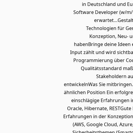
in Deutschland und Eu
Software Developer (w/m/d
erwartet…Gestalte
Technologien für Ger
Konzeption, Neu- 
habenBringe deine Ideen 
Input zählt und wird sich
Programmierung über Code
Qualitätsstandard maß
Stakeholdern au
entwickelnWas Sie mitbringen…
ähnlichen Position Ein erfolgr
einschlägige Erfahrungen i
Oracle, Hibernate, RESTGute
Erfahrungen in der Konzeption
(AWS, Google Cloud, Azure
Sicherheitsthemen (Smartca