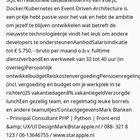
SQL en relationele databasesKennis van Vue.js,
Docker/Kubernetes en Event-Driven-Architecture is
een préJe hebt passie voor het vak en hebt de ambitie
om jezelf te blijven ontwikkelen wat betreft de
nieuwste technologieënJe vindt het leuk om andere
developers te ondersteunenAanbodSalarisindicatie
tot € 5.750, - bruto per maand o.b.v. fulltime
dienstverbandEen werkweek van 32 tot 40 uur (in
overleg)Persoonlijk
ontwikkelbudgetReiskostenvergoedingPensioenregeli
(incl. vergoeding en budget om je werkplek in te
richten)25 vakantiedagen8% vakantiegeldVerzorgde
lunchEen gezellig team, en regelmatig leuke borrels
en andere teamuitjes!ContactgegevensMark Blanken
– Principal Consultant PHP | Python | Front-end
&amp; UX/UI DesignMark@starapple.nl / 088- 321 8
123 / 06-13646755 / www.starapple.nl