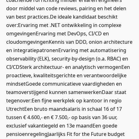
coachende rol richting minder ervaren engineers
door middel van code reviews, pairing en het delen
van best practices.De ideale kandidaat beschikt
over:Ervaring met .NET ontwikkeling in complexe
omgevingenErvaring met DevOps, CI/CD en
cloudomgevingenKennis van DDD, onion architecture
en integratiepatronenErvaring met automatisering
observability (ELK), security-by-design (o.a. RBAC) en
CI/CDSterk architectuur- en analytisch vermogenEen
proactieve, kwaliteitsgerichte en verantwoordelijke
mindsetGoede communicatieve vaardigheden en
teamoverstijgend kunnen samenwerkenDaar staat
tegenover:Een fijne werkplek op kantoor in regio
UtrechtEen bruto maandsalaris in schaal 16 of 17
tussen € 4.600,- en € 7.500,- op basis van 36 uur,
exclusief vakantiegeld en 13e maandEen goede
pensioenregelingJaarlijks Fit for the Future budget