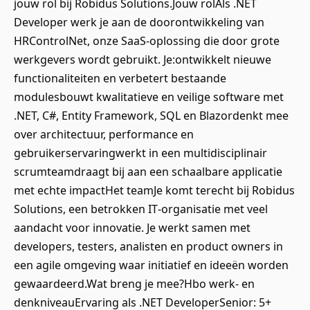
jouw rol bij Robidus Solutions.Jouw rolAls .NET
Developer werk je aan de doorontwikkeling van
HRControlNet, onze SaaS‑oplossing die door grote
werkgevers wordt gebruikt. Je:ontwikkelt nieuwe
functionaliteiten en verbetert bestaande
modulesbouwt kwalitatieve en veilige software met
.NET, C#, Entity Framework, SQL en Blazordenkt mee
over architectuur, performance en
gebruikerservaringwerkt in een multidisciplinair
scrumteamdraagt bij aan een schaalbare applicatie
met echte impactHet teamJe komt terecht bij Robidus
Solutions, een betrokken IT‑organisatie met veel
aandacht voor innovatie. Je werkt samen met
developers, testers, analisten en product owners in
een agile omgeving waar initiatief en ideeën worden
gewaardeerd.Wat breng je mee?Hbo werk- en
denkniveauErvaring als .NET DeveloperSenior: 5+