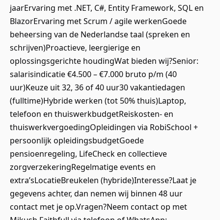
jaarErvaring met .NET, C#, Entity Framework, SQL en
BlazorErvaring met Scrum / agile werkenGoede
beheersing van de Nederlandse taal (spreken en
schrijven)Proactieve, leergierige en
oplossingsgerichte houdingWat bieden wij?Senior:
salarisindicatie €4.500 – €7.000 bruto p/m (40
uur)Keuze uit 32, 36 of 40 uur30 vakantiedagen
(fulltime)Hybride werken (tot 50% thuis)Laptop,
telefoon en thuiswerkbudgetReiskosten- en
thuiswerkvergoedingOpleidingen via RobiSchool +
persoonlijk opleidingsbudgetGoede
pensioenregeling, LifeCheck en collectieve
zorgverzekeringRegelmatige events en
extra’sLocatieBreukelen (hybride)Interesse?Laat je
gegevens achter, dan nemen wij binnen 48 uur
contact met je op.Vragen?Neem contact op met