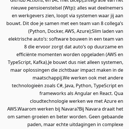
GitHub Actions, en IAC met Bicep);Integratie van het
nieuwe pensioenstelsel (Wtp): alles wat deelnemers
en werkgevers zien, loopt via systemen waar jij aan
bouwt. Dit doe je samen met een team van 8 collega’s
(Python, Docker, AWS, Azure);Slim laden van
elektrische auto’s: software bouwen in een team van
8 die ervoor zorgt dat auto’s op duurzame en
efficiënte momenten worden opgeladen (AWS en
TypeScript, Kafka).Je bouwt dus niet alleen systemen,
maar oplossingen die zichtbaar impact maken in de
maatschappij.We werken ook met andere
technologieën zoals C#, Java, Python, TypeScript en
frameworks als Angular en React. Qua
cloudtechnologie werken we met Azure en
AWS.Waarom werken bij Navara?Bij Navara draait het
om samen groeien en beter worden. Geen gebaande
paden, maar echte uitdagingen in complexe