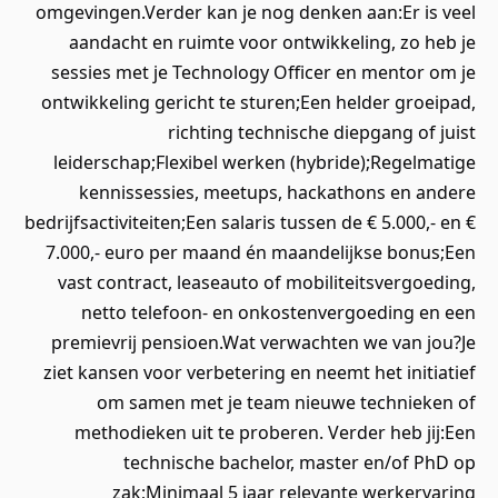
omgevingen.Verder kan je nog denken aan:Er is veel
aandacht en ruimte voor ontwikkeling, zo heb je
sessies met je Technology Officer en mentor om je
ontwikkeling gericht te sturen;Een helder groeipad,
richting technische diepgang of juist
leiderschap;Flexibel werken (hybride);Regelmatige
kennissessies, meetups, hackathons en andere
bedrijfsactiviteiten;Een salaris tussen de € 5.000,- en €
7.000,- euro per maand én maandelijkse bonus;Een
vast contract, leaseauto of mobiliteitsvergoeding,
netto telefoon- en onkostenvergoeding en een
premievrij pensioen.Wat verwachten we van jou?Je
ziet kansen voor verbetering en neemt het initiatief
om samen met je team nieuwe technieken of
methodieken uit te proberen. Verder heb jij:Een
technische bachelor, master en/of PhD op
zak;Minimaal 5 jaar relevante werkervaring