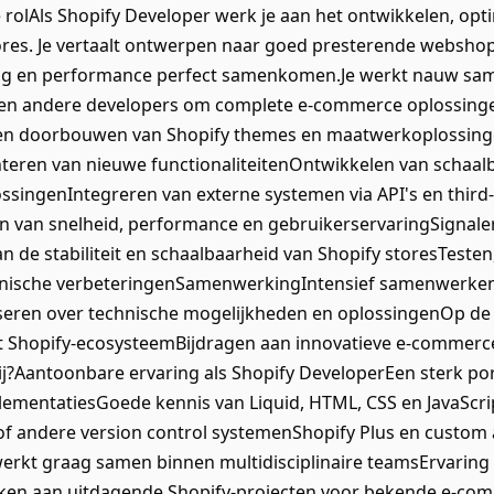
 rolAls Shopify Developer werk je aan het ontwikkelen, op
res. Je vertaalt ontwerpen naar goed presterende webshops
ng en performance perfect samenkomen.Je werkt nauw sam
en andere developers om complete e-commerce oplossingen 
n doorbouwen van Shopify themes en maatwerkoplossing
eren van nieuwe functionaliteitenOntwikkelen van schaal
ssingenIntegreren van externe systemen via API's en thir
n van snelheid, performance en gebruikerservaringSignale
 de stabiliteit en schaalbaarheid van Shopify storesTeste
nische verbeteringenSamenwerkingIntensief samenwerken
eren over technische mogelijkheden en oplossingenOp de 
t Shopify-ecosysteemBijdragen aan innovatieve e-commerc
ij?Aantoonbare ervaring als Shopify DeveloperEen sterk por
mentatiesGoede kennis van Liquid, HTML, CSS en JavaScrip
 of andere version control systemenShopify Plus en custom
erkt graag samen binnen multidisciplinaire teamsErvaring 
ken aan uitdagende Shopify-projecten voor bekende e-co