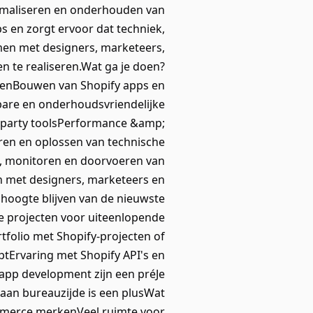
timaliseren en onderhouden van
 en zorgt ervoor dat techniek,
en met designers, marketeers,
te realiseren.Wat ga je doen?
enBouwen van Shopify apps en
bare en onderhoudsvriendelijke
d-party toolsPerformance &amp;
ren en oplossen van technische
n, monitoren en doorvoeren van
 met designers, marketeers en
hoogte blijven van de nieuwste
e projecten voor uiteenlopende
tfolio met Shopify-projecten of
tErvaring met Shopify API's en
 app development zijn een préJe
aan bureauzijde is een plusWat
mmerce merkenVeel ruimte voor