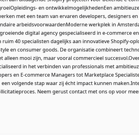
 groeiOpleidings- en ontwikkelmogelijkhedenEen ambitieu
erken met een team van ervaren developers, designers en
undaire arbeidsvoorwaardenModerne werkplek in Amster
groeiende digital agency gespecialiseerd in e-commerce en
ruim 40 specialisten dagelijks aan innovatieve Shopify-o
ifestyle en consumer goods. De organisatie combineert tech
t alleen mooi zijn, maar vooral commercieel succesvol.Ove
cialiseerd in het verbinden van professionals met ambitieuz
lopers en E-commerce Managers tot Marketplace Specialis
n een volgende stap waar zij écht impact kunnen maken.Int
ollicitatieproces. Neem gerust contact met ons op voor meer