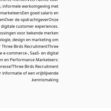
ze, informele werkomgeving met
 marketeersEen goed salaris en
damOver de opdrachtgeverOnze
 digitale customer experiences.
plossingen voor bekende merken
nologie, design en marketing om
r Three Birds RecruitmentThree
e e-commerce-, SaaS- en digital
ten en Performance Marketeers:
eresse?Three Birds Recruitment
 informatie of een vrijblijvende
kennismaking.