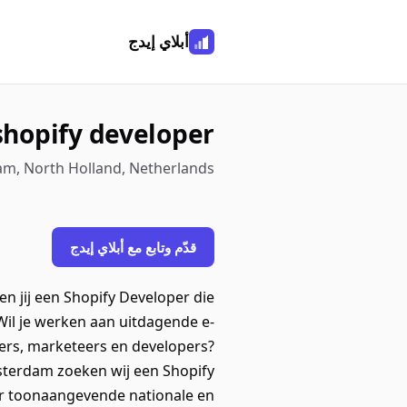
أبلاي إيدج
shopify developer
am, North Holland, Netherlands
قدّم وتابع مع أبلاي إيدج
n jij een Shopify Developer die
Wil je werken aan uitdagende e-
rs, marketeers en developers?
msterdam zoeken wij een Shopify
r toonaangevende nationale en