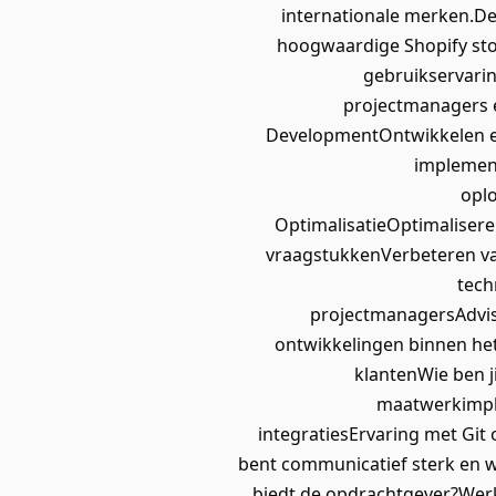
internationale merken.De
hoogwaardige Shopify sto
gebruikservari
projectmanagers 
DevelopmentOntwikkelen e
implement
oplo
OptimalisatieOptimalisere
vraagstukkenVerbeteren van
tech
projectmanagersAdvis
ontwikkelingen binnen he
klantenWie ben j
maatwerkimple
integratiesErvaring met Git
bent communicatief sterk en w
biedt de opdrachtgever?Wer