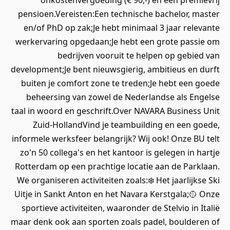
onkostenvergoeding (€ 90,-) en een premievrij
pensioen.Vereisten:Een technische bachelor, master
en/of PhD op zak;Je hebt minimaal 3 jaar relevante
werkervaring opgedaan;Je hebt een grote passie om
bedrijven vooruit te helpen op gebied van
development;Je bent nieuwsgierig, ambitieus en durft
buiten je comfort zone te treden;Je hebt een goede
beheersing van zowel de Nederlandse als Engelse
taal in woord en geschrift.Over NAVARA Business Unit
Zuid-HollandVind je teambuilding en een goede,
informele werksfeer belangrijk? Wij ook! Onze BU telt
zo'n 50 collega's en het kantoor is gelegen in hartje
Rotterdam op een prachtige locatie aan de Parklaan.
We organiseren activiteiten zoals:❄️ Het jaarlijkse Ski
Uitje in Sankt Anton en het Navara Kerstgala;🥎 Onze
sportieve activiteiten, waaronder de Stelvio in Italië
maar denk ook aan sporten zoals padel, boulderen of