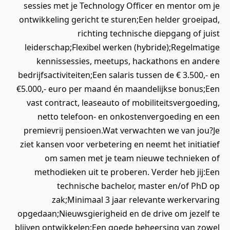
sessies met je Technology Officer en mentor om je
ontwikkeling gericht te sturen;Een helder groeipad,
richting technische diepgang of juist
leiderschap;Flexibel werken (hybride);Regelmatige
kennissessies, meetups, hackathons en andere
bedrijfsactiviteiten;Een salaris tussen de € 3.500,- en
€5.000,- euro per maand én maandelijkse bonus;Een
vast contract, leaseauto of mobiliteitsvergoeding,
netto telefoon- en onkostenvergoeding en een
premievrij pensioen.Wat verwachten we van jou?Je
ziet kansen voor verbetering en neemt het initiatief
om samen met je team nieuwe technieken of
methodieken uit te proberen. Verder heb jij:Een
technische bachelor, master en/of PhD op
zak;Minimaal 3 jaar relevante werkervaring
opgedaan;Nieuwsgierigheid en de drive om jezelf te
blijven ontwikkelen;Een goede beheersing van zowel