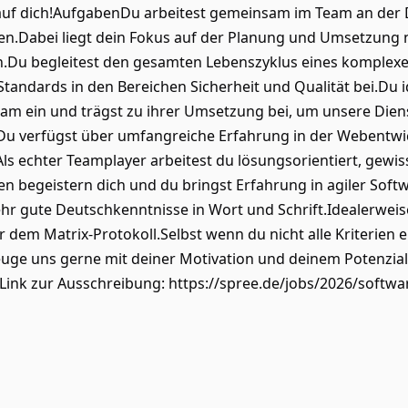
auf dich!AufgabenDu arbeitest gemeinsam im Team an der D
n.Dabei liegt dein Fokus auf der Planung und Umsetzung 
 begleitest den gesamten Lebenszyklus eines komplexen,
tandards in den Bereichen Sicherheit und Qualität bei.Du i
Team ein und trägst zu ihrer Umsetzung bei, um unsere Dien
Du verfügst über umfangreiche Erfahrung in der Webentwick
.Als echter Teamplayer arbeitest du lösungsorientiert, gewi
n begeistern dich und du bringst Erfahrung in agiler Soft
hr gute Deutschkenntnisse in Wort und Schrift.Idealerweise
 dem Matrix-Protokoll.Selbst wenn du nicht alle Kriterien er
ge uns gerne mit deiner Motivation und deinem Potenzial
Link zur Ausschreibung: https://spree.de/jobs/2026/software