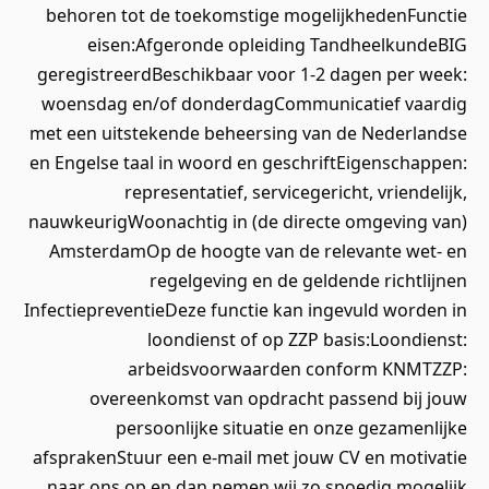
behoren tot de toekomstige mogelijkhedenFunctie
eisen:Afgeronde opleiding TandheelkundeBIG
geregistreerdBeschikbaar voor 1-2 dagen per week:
woensdag en/of donderdagCommunicatief vaardig
met een uitstekende beheersing van de Nederlandse
en Engelse taal in woord en geschriftEigenschappen:
representatief, servicegericht, vriendelijk,
nauwkeurigWoonachtig in (de directe omgeving van)
AmsterdamOp de hoogte van de relevante wet- en
regelgeving en de geldende richtlijnen
InfectiepreventieDeze functie kan ingevuld worden in
loondienst of op ZZP basis:Loondienst:
arbeidsvoorwaarden conform KNMTZZP:
overeenkomst van opdracht passend bij jouw
persoonlijke situatie en onze gezamenlijke
afsprakenStuur een e-mail met jouw CV en motivatie
naar ons op en dan nemen wij zo spoedig mogelijk