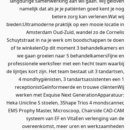
langdurige samenwerking aan wil gaan. Wij geloven
namelijk dat als je je patiënten goed kent je nog
betere zorg kan verlenen.Wat wij
bieden:Ultramoderne praktijk op een mooie locatie in
Amsterdam Oud-Zuid, wandel zo de Cornelis
Schuytstraat in na je werk om boodschappen te doen
of te winkelenOp dit moment 3 behandelkamers en
we gaan groeien naar 5 behandelkamersFijne en
professionele werksfeer met een hecht team waarbij
de lijntjes kort zijn. Het team bestaat uit 3 tandartsen,
4 mondhygiënisten, 3 tandartsassistenten een 1
receptionistGeïnformeerde en trouwe cliëntenWij
werken met Exquise Next GenerationApparatuur:
Heka Unicline S stoelen, 3Shape Trios 4 mondscanner,
EMS Prophy Master, Microscoop, Chairside CAD-CAM
systeem van EF en VitaEen verlenging van de
overeenkomst, meer uren en werkzaamheden