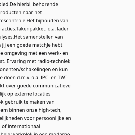
ied.De hierbij behorende
producten naar het
cescontrole.Het bijhouden van
 acties.Takenpakket: o.a. laden
nalyses.Het samenstellen van
 jij een goede matchJe hebt
ctie omgeving met een werk- en
t. Ervaring met radio-techniek
mponenten/schakelingen en kun
 doen d.m.v. o.a. IPC- en TWI-
hikt over goede communicatieve
ijk op externe locaties
ok gebruik te maken van
eam binnen onze high-tech,
elijkheden voor persoonlijke en
 of internationaal
tabele werkplek in een moderne