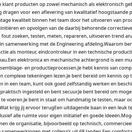
klant producten op zowel mechanisch als elektronisch geb
g dragen voor een aflevering van kwalitatief hoogstaande 
tage kwaliteit binnen het team door het uitvoeren van pro
 initiëren en opvolgen van de daarbij behorende correctieve
n, fout zoeken, testen, meten, repareren, uitvoeren trend a
) in samenwerking met de Engineering afdeling.Waarom ben
unctie als monteur, eindcontroleur in een technische produ
u.Een elektronica en mechanische achtergrond is een mus
 assemblage- en productieprocessen.Je hebt kennis van co
en complexe tekeningen lezen.Je bent bereid om kennis op te
n in een team, kunt ook goed zelfstandig werken en besc
praktisch ingesteld en bent secuur.Je bent bereid om mogel
te voeren.Je bent in staat om handmatig te testen, maar o
t krijg jij ervoor terugEen uitdagende baan in een leuk t
usief alle ruimte voor eigen initiatief en goede ideeën.Mog
nen de organisatie, bijvoorbeeld op technisch, commercieel
le samenwerkingen met collega’s uit 68 landen.Een comfor