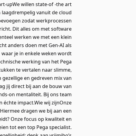
rt-upWe willen state-of -the art
n laagdrempelig vanuit de cloud
toevoegen zodat werkprocessen
cht. Dit alles om met software
enteel werken we met een klein
echt anders doen met Gen-AI als
y, waar je in enkele weken wordt
 technische werking van het Pega
ukken te vertalen naar slimme,
n gezellige en gedreven mix van
 jij direct bij aan de bouw van
nds-on mentaliteit. Bij ons team
in échte impact.Wie wij zijnOnze
. Hiermee dragen we bij aan een
idt? Onze focus op kwaliteit en
ien tot een top Pega specialist.
elligheid: denk aan vrijmibo’s