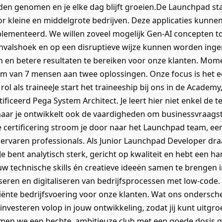
rden genomen en je elke dag blijft groeien.De Launchpad sta
r kleine en middelgrote bedrijven. Deze applicaties kunne
lementeerd. We willen zoveel mogelijk Gen-AI concepten 
valshoek en op een disruptieve wijze kunnen worden ingeri
 en betere resultaten te bereiken voor onze klanten. Mom
eam van 7 mensen aan twee oplossingen. Onze focus is het 
 rol als traineeJe start het traineeship bij ons in de Academ
ficeerd Pega System Architect. Je leert hier niet enkel de
aar je ontwikkelt ook de vaardigheden om businessvraagst
e certificering stroom je door naar het Launchpad team, ee
ervaren professionals. Als Junior Launchpad Developer draag
e bent analytisch sterk, gericht op kwaliteit en hebt een ha
ouw technische skills én creatieve ideeën samen te brengen 
iseren en digitaliseren van bedrijfsprocessen met low-code
ënte bedrijfsvoering voor onze klanten. Wat ons ondersche
investeren volop in jouw ontwikkeling, zodat jij kunt uitgroe
en we een hechte, ambitieuze club met een goede dosis gez