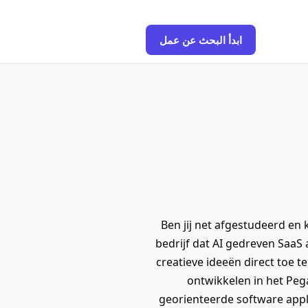
ابدأ البحث عن عمل
Ben jij net afgestudeerd en
bedrijf dat AI gedreven SaaS a
creatieve ideeën direct toe t
ontwikkelen in het Pe
georienteerde software appli