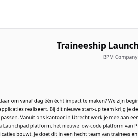
Traineeship Launc
BPM Company ·
 klaar om vanaf dag één écht impact te maken? We zijn begin
pplicaties realiseert. Bij dit nieuwe start-up team krijg je d
e passen. Vanuit ons kantoor in Utrecht werk je mee aan ee
ga Launchpad platform, het nieuwe low-code platform van
caties bouwt. Je doet dit in een hecht team van trainees en