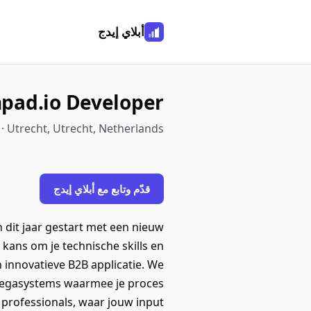
أبلاي إيدج
hpad.io Developer
 Utrecht, Utrecht, Netherlands
قدّم وتابع مع أبلاي إيدج
 dit jaar gestart met een nieuw
e kans om je technische skills en
n innovatieve B2B applicatie. We
 Pegasystems waarmee je proces
 professionals, waar jouw input