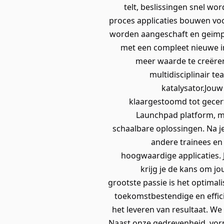
telt, beslissingen snel wo
proces applicaties bouwen voo
worden aangeschaft en geïmp
met een compleet nieuwe in
meer waarde te creëren
multidisciplinair t
katalysator.Jouw
klaargestoomd tot gecerti
Launchpad platform, m
schaalbare oplossingen. Na j
andere trainees en 
hoogwaardige applicaties. J
krijg je de kans om j
grootste passie is het optimal
toekomstbestendige en effici
het leveren van resultaat. We 
Naast onze gedrevenheid, vorm