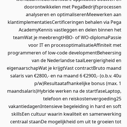
doorontwikkelen met PegaBedrijfsprocessen
analyseren en optimaliserenMeewerken aan
klantimplementatiesCertificeringen behalen via Pega
AcademyKennis vastleggen en delen binnen het
teamWat je meebrengtHBO- of WO-diplomaPassie
voor IT en procesoptimalisatieAffiniteit met
programmeren of low-code developmentBeheersing
van de Nederlandse taalLeergierigheid en
eigenaarschapWat je krijgtVast contractBruto maand
salaris van €2800,- en na maand 6 €2900,- (o.b.v. 40u
p/w)Resultaatafhankelijke bonus (max. 1
maandsalaris)Hybride werken na de startfaseLaptop,
telefoon en reiskostenvergoeding25
vakantiedagenIntensieve begeleiding in hard en soft
skillsEen cultuur waarin kwaliteit en samenwerking
centraal staanDe mogelijkheid om uit te groeien tot