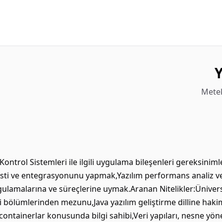
Y
Metek
ontrol Sistemleri ile ilgili uygulama bileşenleri gereksiniml
 testi ve entegrasyonunu yapmak,Yazılım performans analiz ve
ygulamalarına ve süreçlerine uymak.Aranan Nitelikler:Ünivers
i bölümlerinden mezunu,Java yazılım geliştirme dilline haki
e containerlar konusunda bilgi sahibi,Veri yapıları, nesne yö