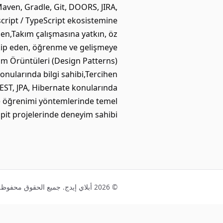
aven, Gradle, Git, DOORS, JIRA,
script / TypeScript ekosistemine
en,Takım çalışmasına yatkın, öz
akip eden, öğrenme ve gelişmeye
ım Örüntüleri (Design Patterns)
onularında bilgi sahibi,Tercihen
EST, JPA, Hibernate konularında
ne öğrenimi yöntemlerinde temel
pit projelerinde deneyim sahibi.
© 2026 أبلاي إيدج. جميع الحقوق محفوظة.