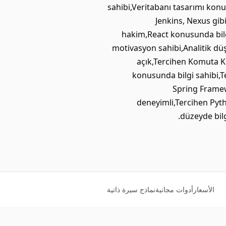
sahibi,Veritabanı tasarımı kon
Jenkins, Nexus gib
hakim,React konusunda bilg
motivasyon sahibi,Analitik dü
açık,Tercihen Komuta Ko
konusunda bilgi sahibi,T
Spring Framew
deneyimli,Tercihen Pyth
düzeyde bil
الأسعار
أدوات مجانية
نماذج سيرة ذاتية