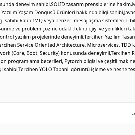
usunda deneyim sahibi,SOLID tasarım prensiplerine hakim,M
i Yazılım Yaşam Döngüsü ürünleri hakkında bilgi sahibi,Java
i sahibi,RabbitMQ veya benzeri mesajlaşma sistemlerini bil
şünme ve problem çözme odaklı,Teknolojiyi ve yenilikleri t
ntrol yazılım projelerinde deneyimli,Tercihen Yazılım Tasar
ercihen Service Oriented Architecture, Microservices, TDD k
ork (Core, Boot, Security) konusunda deneyimli,Tercihen R
on programlama becerileri, Pytorch bilgisi ve çeşitli maki
gi sahibi,Tercihen YOLO Tabanlı görüntü işleme ve nesne tes