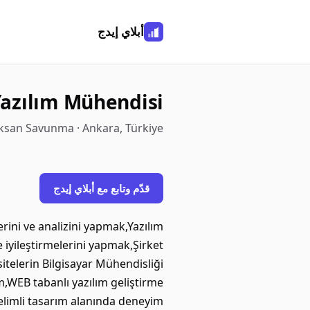
أبلاي إيدج
azılım Mühendisi
san Savunma · Ankara, Türkiye
قدّم وتابع مع أبلاي إيدج
erini ve analizini yapmak,Yazılım
 iyileştirmelerini yapmak,Şirket
itelerin Bilgisayar Mühendisliği
m,WEB tabanlı yazılım geliştirme
nelimli tasarım alanında deneyim