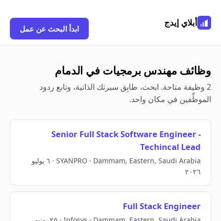
أبلاي إيدج
ابدأ البحث عن عمل
وظائف مهندس برمجيات في الدمام
2 وظيفة متاحة. ابحث، طابِق سيرتك الذاتية، وتابع ردود
الموظِّفين في مكان واحد.
Senior Full Stack Software Engineer -
Techincal Lead
SYANPRO · Dammam, Eastern, Saudi Arabia · ٦ يوليو
٢٠٢٦
Full Stack Engineer
Infosys · Dammam, Eastern, Saudi Arabia · ٢٥ يونيو